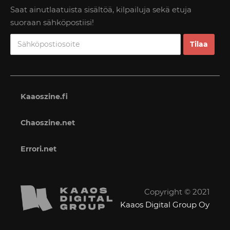
Saat ainutlaatuista sisältöä, kilpailuja sekä etuja
suoraan sähköpostiisi!
Kaaoszine.fi
Chaoszine.net
Errori.net
Copyright © 2021
Kaaos Digital Group Oy