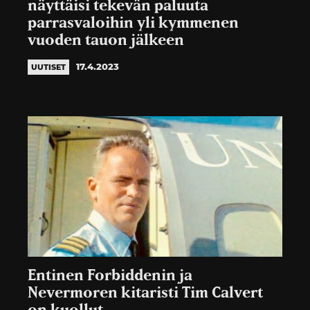
näyttäisi tekevän paluuta
parrasvaloihin yli kymmenen
vuoden tauon jälkeen
17.4.2023
UUTISET
Entinen Forbiddenin ja
Nevermoren kitaristi Tim Calvert