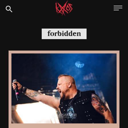
Siirry
Kaaoszine
suoraan
sisältöön
forbidden