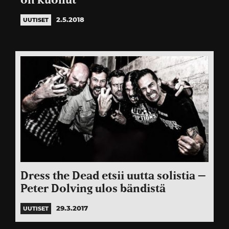
on kuollut
2.5.2018
UUTISET
Dress the Dead etsii uutta solistia –
Peter Dolving ulos bändistä
29.3.2017
UUTISET