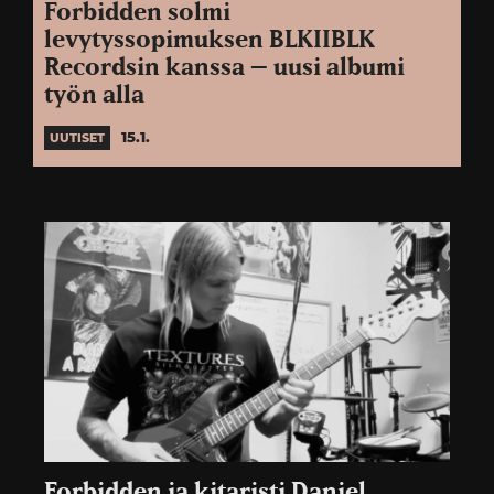
Forbidden solmi
levytyssopimuksen BLKIIBLK
Recordsin kanssa – uusi albumi
työn alla
15.1.
UUTISET
Forbidden ja kitaristi Daniel