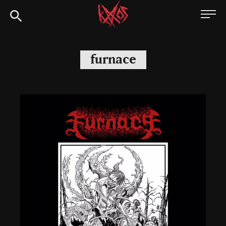
Siirry
Kaaoszine
suoraan
sisältöön
furnace