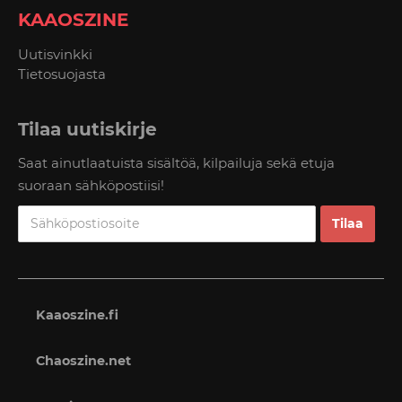
KAAOSZINE
Uutisvinkki
Tietosuojasta
Tilaa uutiskirje
Saat ainutlaatuista sisältöä, kilpailuja sekä etuja
suoraan sähköpostiisi!
Kaaoszine.fi
Chaoszine.net