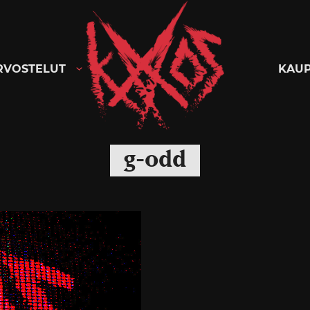
Kaaoszine
RVOSTELUT
KAU
g-odd