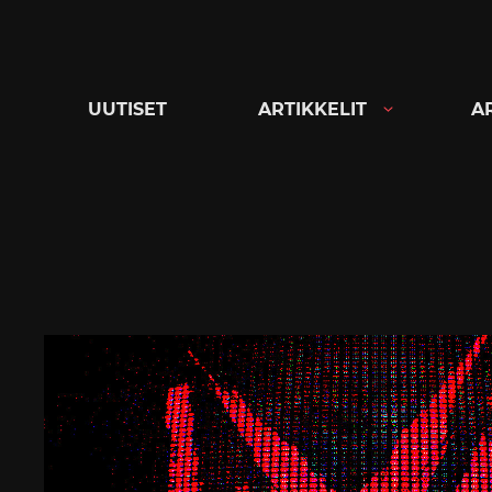
Siirry
suoraan
sisältöön
UUTISET
ARTIKKELIT
A