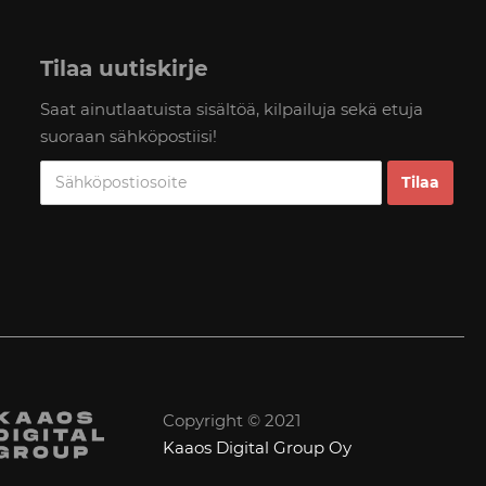
Tilaa uutiskirje
Saat ainutlaatuista sisältöä, kilpailuja sekä etuja
suoraan sähköpostiisi!
Copyright © 2021
Kaaos Digital Group Oy