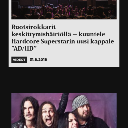
Ruotsirokkarit
keskittymishäiriöllä – kuuntele
Hardcore Superstarin uusi kappale
”AD/HD”
31.8.2018
VIDEOT