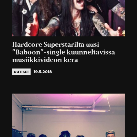
Hardcore Superstarilta uusi
”Baboon”-single kuunneltavissa
musiikkivideon kera
19.5.2018
UUTISET