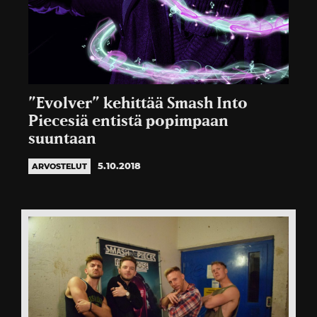
”Evolver” kehittää Smash Into
Piecesiä entistä popimpaan
suuntaan
5.10.2018
ARVOSTELUT