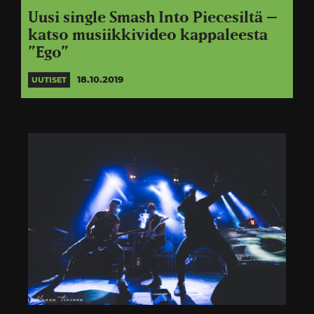
Uusi single Smash Into Piecesiltä –
katso musiikkivideo kappaleesta
”Ego”
18.10.2019
UUTISET