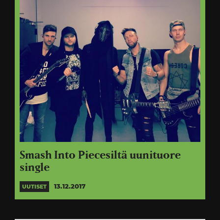
Smash Into Piecesiltä uunituore
single
13.12.2017
UUTISET