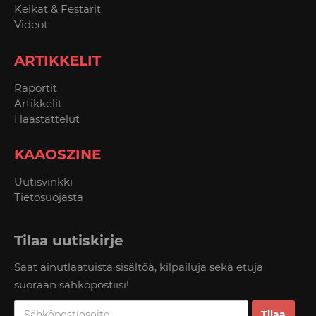
Keikat & Festarit
Videot
ARTIKKELIT
Raportit
Artikkelit
Haastattelut
KAAOSZINE
Uutisvinkki
Tietosuojasta
Tilaa uutiskirje
Saat ainutlaatuista sisältöä, kilpailuja sekä etuja
suoraan sähköpostiisi!