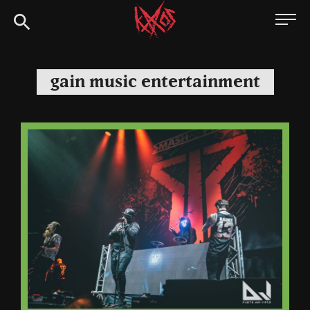
Siirry
Kaaoszine
suoraan
sisältöön
gain music entertainment