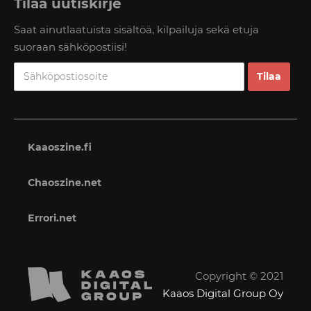
Tilaa uutiskirje
Saat ainutlaatuista sisältöä, kilpailuja sekä etuja
suoraan sähköpostiisi!
Kaaoszine.fi
Chaoszine.net
Errori.net
Copyright © 2021
Kaaos Digital Group Oy