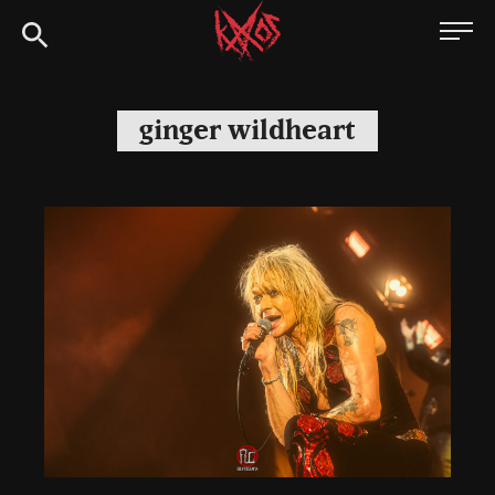
Siirry
Kaaoszine
suoraan
sisältöön
ginger wildheart