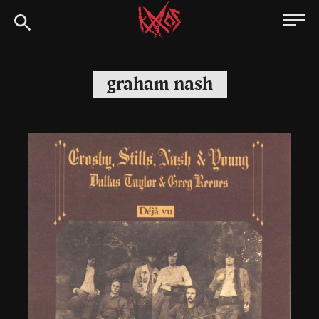
Siirry
Kaaoszine
suoraan
sisältöön
graham nash