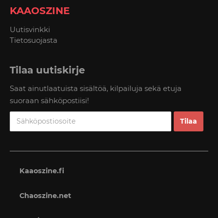
KAAOSZINE
Uutisvinkki
Tietosuojasta
Tilaa uutiskirje
Saat ainutlaatuista sisältöä, kilpailuja sekä etuja
suoraan sähköpostiisi!
Kaaoszine.fi
Chaoszine.net