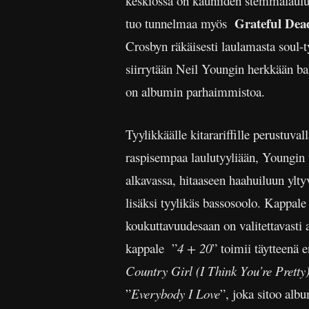
keskiössä on kauniiden stemmalauluj
Grateful De
tuo tunnelmaa myös
Crosbyn räkäisesti laulamasta soul-t
siirrytään Neil Youngin herkkään bal
on albumin parhaimmistoa.
Tyylikkäälle kitarariffille perustuval
raspisempaa laulutyyliään, Youngin ta
alkavassa, hitaaseen haahuiluun ylty
lisäksi tyylikäs bassosoolo. Kappale 
koukuttavuudesaan on valitettavasti
kappale ”
4 + 20
” toimii täytteenä e
Country Girl (I Think You’re Pretty)
”
Everybody I Love
”, joka sitoo alb