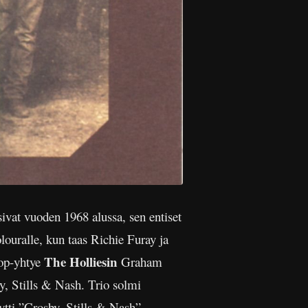
sivat vuoden 1968 alussa, sen entiset
olouralle, kun taas Richie Furay ja
The Holliesin
ipop-yhtye
Graham
y, Stills & Nash. Trio solmi
tti ”Crosby, Stills & Nash”.