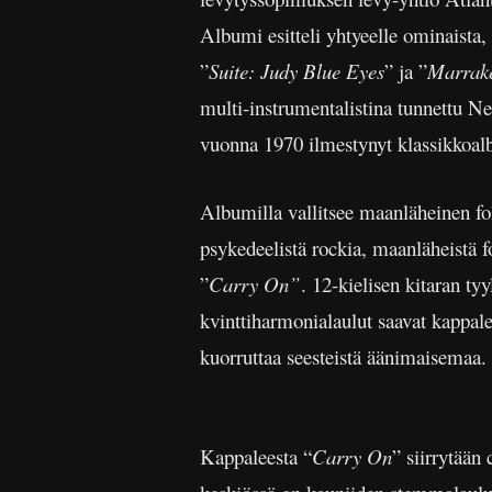
Albumi esitteli yhtyeelle ominaista,
”
Suite: Judy Blue Eyes
” ja ”
Marrake
multi-instrumentalistina tunnettu Ne
vuonna 1970 ilmestynyt klassikkoal
Albumilla vallitsee maanläheinen fol
psykedeelistä rockia, maanläheistä f
”
Carry On”
. 12-kielisen kitaran ty
kvinttiharmonialaulut saavat kappale
kuorruttaa seesteistä äänimaisemaa.
Kappaleesta “
Carry On
” siirrytään