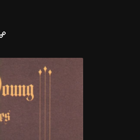
r
mail
Copy
Link