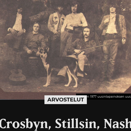
Vuoden 1977 uusintapainoksen uusi
ARVOSTELUT
Crosbyn, Stillsin, Nas