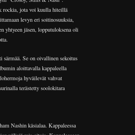
rockia, jota voi kuulla hiteillä
ittamaan levyn eri soitinosuuksia,
en yhtyeen jäsen, lopputuloksena oli
tta.
i särmää. Se on oivallinen sekoitus
lbumin aloittavalla kappaleella
uulohermoja hyväilevät vahvat
rinalla terästetty soolokitara
aham Nashin käsialaa. Kappaleessa