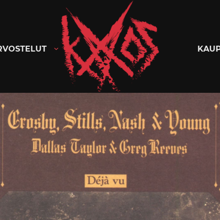
Kaaoszine
RVOSTELUT
KAU