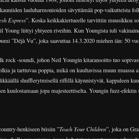
 kauniiden lauluharmonioiden sävyttämää pop-vaikutteista folk 
sh Express
”. Koska keikkakiertueelle tarvittiin muusikkoa so
il Young liittyi yhtyeen riveihin. Kun Youngista tuli vakinain
bumi ”Déjà Vu”, joka saavuttaa 14.3.2020 miehen iän: 50 vuo
k rock -soundi, johon Neil Youngin kitaransoitto tuo sopivast
olkia ja tarttuvaa poppia, mikä on kuultavissa muun muassa a
ylikkäällä shufflerytmisellä riffillä käynnistyvät, kappaleen k
en kuulostamaan jopa majesteettiselta. Youngin fuzz-efektin su
 country-henkiseen biisiin ”
Teach Your Children
”, joka on Gr