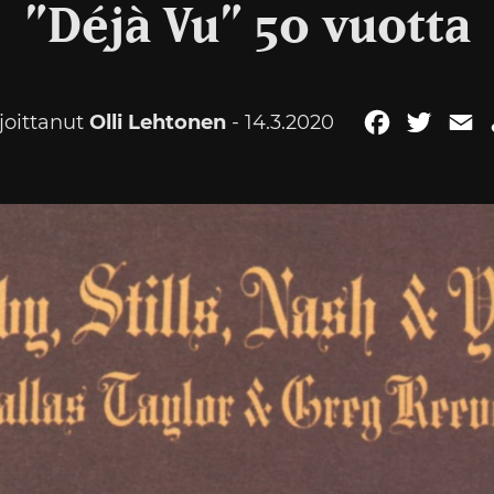
”Déjà Vu” 50 vuotta
rjoittanut
Olli Lehtonen
- 14.3.2020
Facebook
Twitte
E