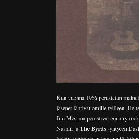
Kun vuonna 1966 perustetun maineik
jäsenet lähtivät omille teilleen. He t
Jim Messina perustivat country roc
The Byrds
Nashin ja
-yhtyeen David
levytyssopimuksen levy-yhtiö Atlant