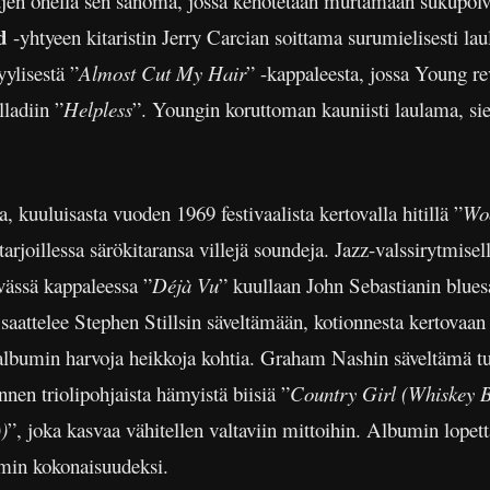
en ohella sen sanoma, jossa kehotetaan murtamaan sukupolvie
ad
-yhtyeen kitaristin Jerry Carcian soittama surumielisesti lau
yylisestä ”
Almost Cut My Hair
” -kappaleesta, jossa Young rev
ladiin ”
Helpless
”. Youngin koruttoman kauniisti laulama, s
la, kuuluisasta vuoden 1969 festivaalista kertovalla hitillä ”
Wo
rjoillessa särökitaransa villejä soundeja. Jazz-valssirytmisell
vässä kappaleessa ”
Déjà Vu
” kuullaan John Sebastianin blues
saattelee Stephen Stillsin säveltämään, kotionnesta kertovaan h
 albumin harvoja heikkoja kohtia. Graham Nashin säveltämä tu
nnen triolipohjaista hämyistä biisiä ”
Country Girl (Whiskey
)
”, joka kasvaa vähitellen valtaviin mittoihin. Albumin lopett
umin kokonaisuudeksi.