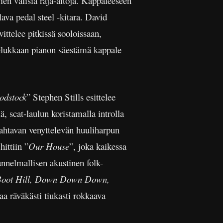
n välisiä raja-aitoja. Kappaleeseen
lava pedal steel -kitara. David
ittelee pitkissä sooloissaan,
ielukkaan pianon säestämä kappale
odstock
” Stephen Stills esittelee
ä, scat-laulun koristamalla introlla
ahtavan venyttelevän huuliharpun
ittiin ”
Our House
”, joka kaikessa
nnelmallisen akustinen folk-
 Boot Hill, Down Down Down,
aa räväkästi tiukasti rokkaava