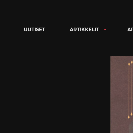
Siirry
suoraan
sisältöön
UUTISET
ARTIKKELIT
A