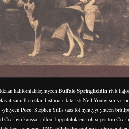
Buffalo Springfieldin
kaan kalifornialaisyhtyeen
rivit hajo
ekivät samalla rockin historiaa: kitaristi Neil Young siirtyi so
Poco
k -yhtyeen
. Stephen Stills taas löi hynttyyt yhteen britt
 Crosbyn kanssa, jolloin lopputuloksena oli super-trio Crosb
icin kanssa vuonna 1969, jolloin ilmestyi myös yhtyeen debyy