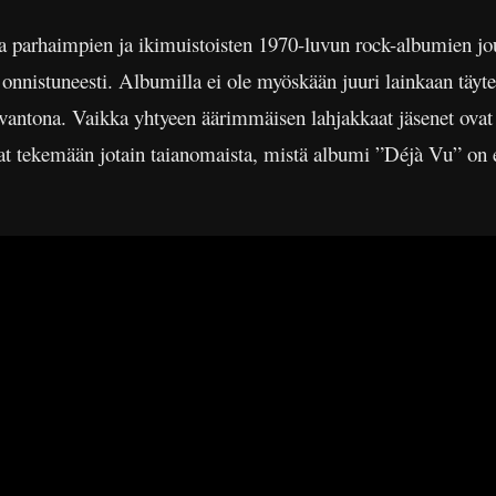
 parhaimpien ja ikimuistoisten 1970-luvun rock-albumien jou
 onnistuneesti. Albumilla ei ole myöskään juuri lainkaan täytebi
vantona. Vaikka yhtyeen äärimmäisen lahjakkaat jäsenet ovat 
at tekemään jotain taianomaista, mistä albumi ”Déjà Vu” on