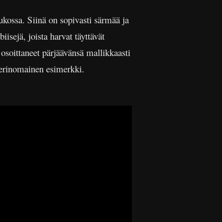
kossa. Siinä on sopivasti särmää ja
isejä, joista harvat täyttävät
osoittaneet pärjäävänsä mallikkaasti
 erinomainen esimerkki.