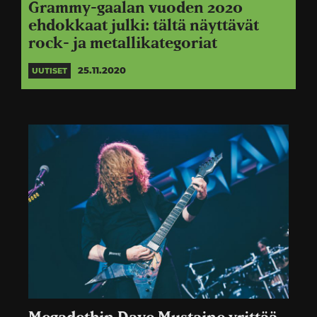
Grammy-gaalan vuoden 2020
ehdokkaat julki: tältä näyttävät
rock- ja metallikategoriat
25.11.2020
UUTISET