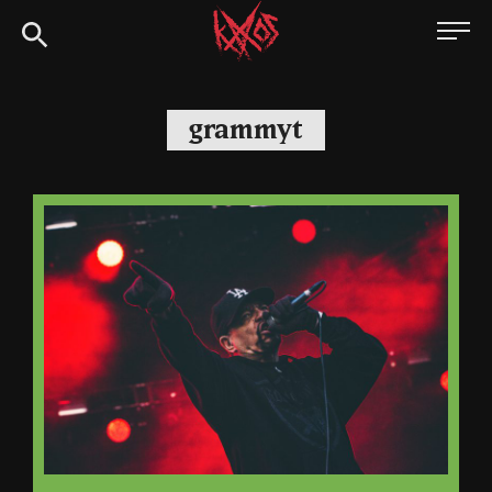
Siirry
Kaaoszine
suoraan
sisältöön
grammyt