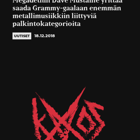
Megadethin Dave Mustaine yrittää
saada Grammy-gaalaan enemmän
metallimusiikkiin liittyviä
palkintokategorioita
18.12.2018
UUTISET