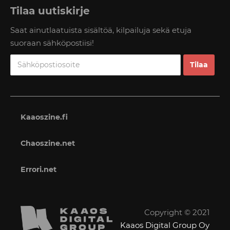
Tilaa uutiskirje
Saat ainutlaatuista sisältöä, kilpailuja sekä etuja
suoraan sähköpostiisi!
Kaaoszine.fi
Chaoszine.net
Errori.net
Copyright © 2021
Kaaos Digital Group Oy