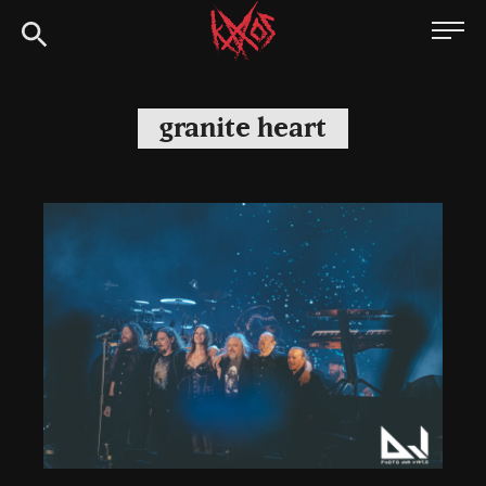
Siirry
Kaaoszine
suoraan
sisältöön
granite heart