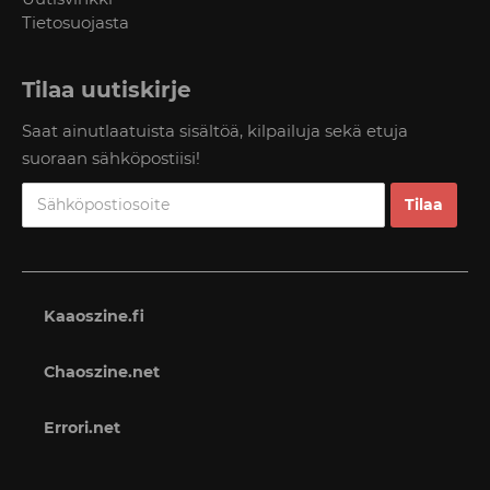
Tietosuojasta
Tilaa uutiskirje
Saat ainutlaatuista sisältöä, kilpailuja sekä etuja
suoraan sähköpostiisi!
Kaaoszine.fi
Chaoszine.net
Errori.net