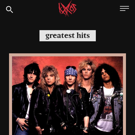
Siirry
Kaaoszine
suoraan
sisältöön
greatest hits