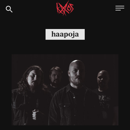
Siirry
Kaaoszine
suoraan
sisältöön
haapoja