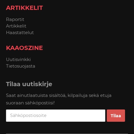
ARTIKKELIT
Raportit
Artikkelit
Haastattelut
KAAOSZINE
Uutisvinkki
Tietosuojasta
Tilaa uutiskirje
Saat ainutlaatuista sisältöä, kilpailuja sekä etuja
suoraan sähköpostiisi!