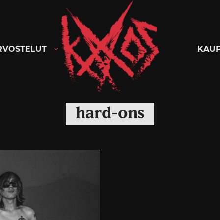
Kaaoszine
RVOSTELUT
KAU
hard-ons