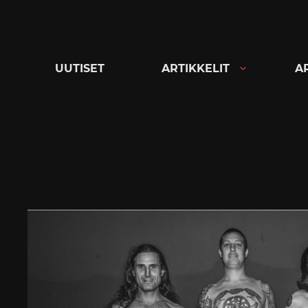
Siirry
suoraan
sisältöön
UUTISET
ARTIKKELIT
A