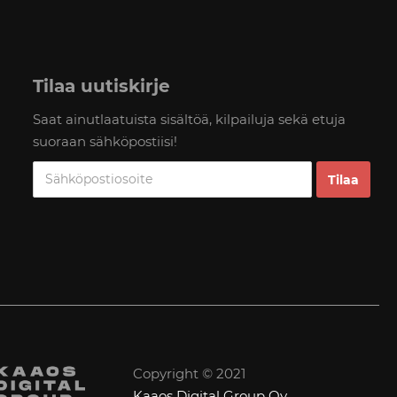
Tilaa uutiskirje
Saat ainutlaatuista sisältöä, kilpailuja sekä etuja
suoraan sähköpostiisi!
Copyright © 2021
Kaaos Digital Group Oy