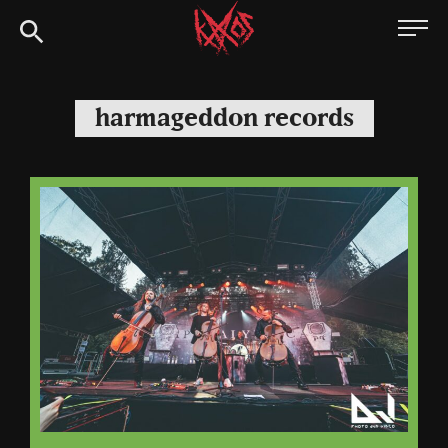
Siirry
Kaaoszine
suoraan
sisältöön
harmageddon records