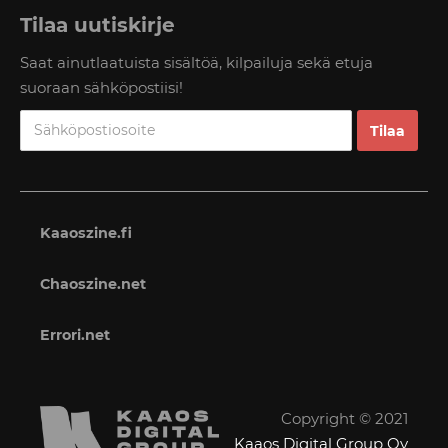
Tilaa uutiskirje
Saat ainutlaatuista sisältöä, kilpailuja sekä etuja
suoraan sähköpostiisi!
Kaaoszine.fi
Chaoszine.net
Errori.net
Copyright © 2021
Kaaos Digital Group Oy