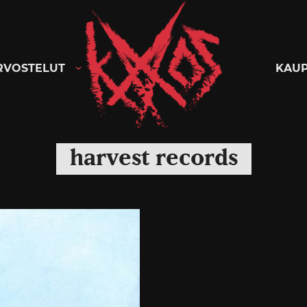
Kaaoszine
RVOSTELUT
KAU
harvest records