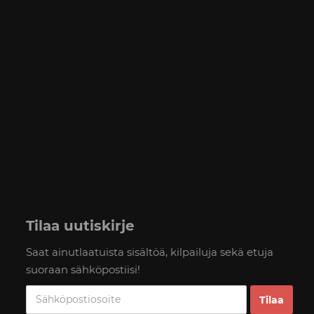
Tilaa uutiskirje
Saat ainutlaatuista sisältöä, kilpailuja sekä etuja
suoraan sähköpostiisi!