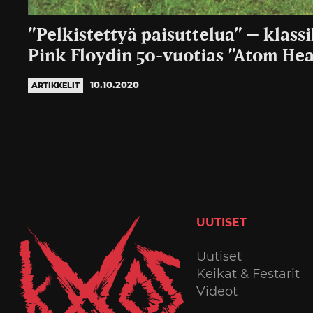
”Pelkistettyä paisuttelua” – klass
Pink Floydin 50-vuotias ”Atom He
10.10.2020
ARTIKKELIT
UUTISET
Uutiset
Keikat & Festarit
Videot