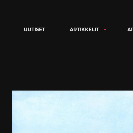
Siirry
suoraan
sisältöön
UUTISET
ARTIKKELIT
A