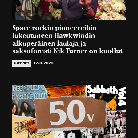
Space rockin pioneereihin
lukeutuneen Hawkwindin
alkuperäinen laulaja ja
saksofonisti Nik Turner on kuollut
12.11.2022
UUTISET