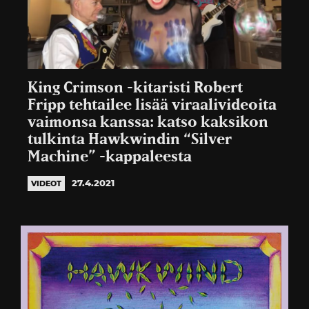
King Crimson -kitaristi Robert
Fripp tehtailee lisää viraalivideoita
vaimonsa kanssa: katso kaksikon
tulkinta Hawkwindin “Silver
Machine” -kappaleesta
27.4.2021
VIDEOT