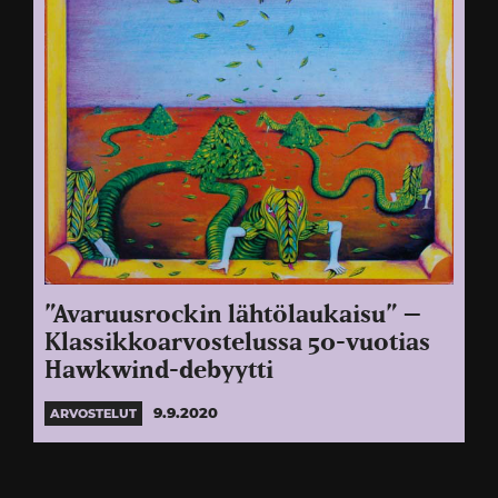
”Avaruusrockin lähtölaukaisu” –
Klassikkoarvostelussa 50-vuotias
Hawkwind-debyytti
9.9.2020
ARVOSTELUT