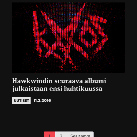
Hawkwindin seuraava albumi
julkaistaan ensi huhtikuussa
11.2.2016
UUTISET
Artikkelien
sivutus
1
2
Seuraava