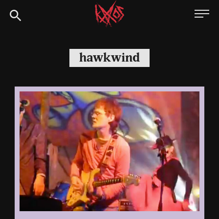
Siirry
Kaaoszine
suoraan
sisältöön
hawkwind