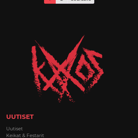
UUTISET
Uutiset
Keikat & Festarit