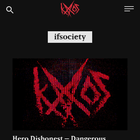
Siirry
Kaaoszine
suoraan
sisältöön
ifsociety
Hero Dishonest – Dangerous