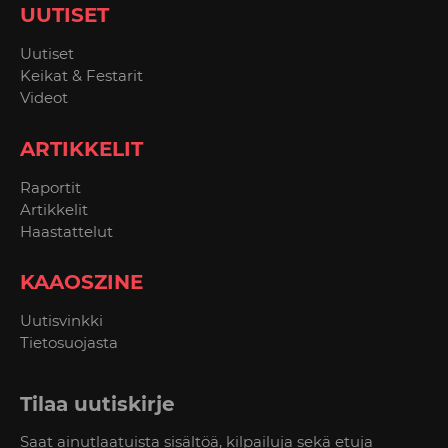
UUTISET
Uutiset
Keikat & Festarit
Videot
ARTIKKELIT
Raportit
Artikkelit
Haastattelut
KAAOSZINE
Uutisvinkki
Tietosuojasta
Tilaa uutiskirje
Saat ainutlaatuista sisältöä, kilpailuja sekä etuja