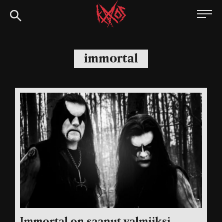
Siirry
Kaaoszine
suoraan
sisältöön
immortal
Immortal on saanut valmiiksi