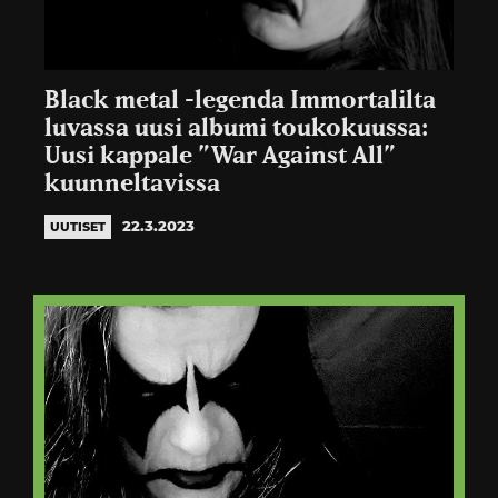
Black metal -legenda Immortalilta
luvassa uusi albumi toukokuussa:
Uusi kappale ”War Against All”
kuunneltavissa
22.3.2023
UUTISET