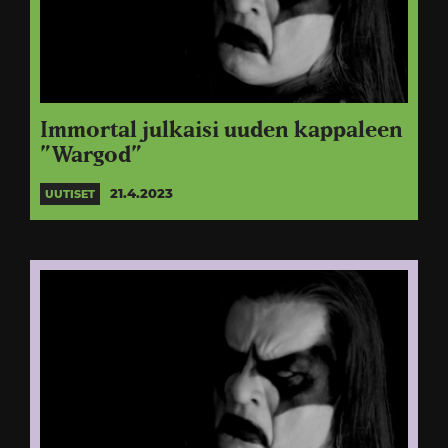
Immortal julkaisi uuden kappaleen
”Wargod”
21.4.2023
UUTISET