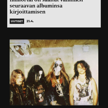
seuraavan albuminsa
kirjoittamisen
21.4.
UUTISET