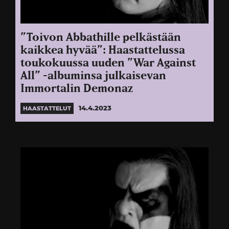
”Toivon Abbathille pelkästään
kaikkea hyvää”: Haastattelussa
toukokuussa uuden ”War Against
All” -albuminsa julkaisevan
Immortalin Demonaz
14.4.2023
HAASTATTELUT