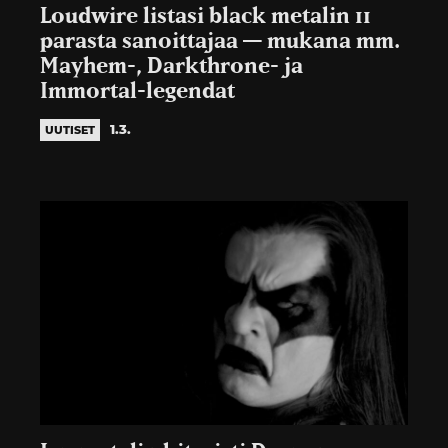
Loudwire listasi black metalin 11
parasta sanoittajaa — mukana mm.
Mayhem-, Darkthrone- ja
Immortal-legendat
1.3.
UUTISET