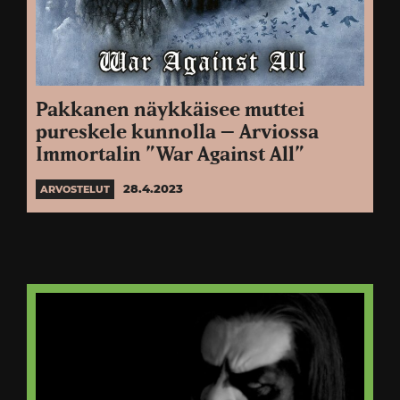
Pakkanen näykkäisee muttei
pureskele kunnolla – Arviossa
Immortalin ”War Against All”
28.4.2023
ARVOSTELUT