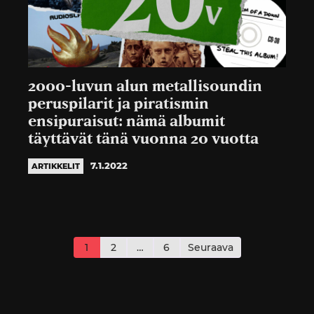
2000-luvun alun metallisoundin
peruspilarit ja piratismin
ensipuraisut: nämä albumit
täyttävät tänä vuonna 20 vuotta
7.1.2022
ARTIKKELIT
Artikkelien
sivutus
1
2
…
6
Seuraava