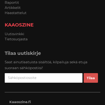
Raportit
Artikkelit
Haastattelut
KAAOSZINE
Uutisvinkki
Tietosuojasta
Tilaa uutiskirje
Saat ainutlaatuista sisältöä, kilpailuja sekä etuja
suoraan sähköpostiisi!
Kaaoszine.fi