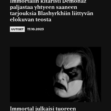
Immortalin kitaristi Demonaz
paljastaa yhtyeen saaneen
tarjouksia Blashyrkhiin liittyvän
elokuvan teosta
17.10.2023
UUTISET
Immortal julkaisi tuoreen