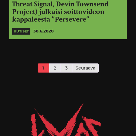
Threat Signal, Devin Townsend
Project) julkaisi soittovideon
kappaleesta ”Persevere”
30.6.2020
UUTISET
Artikkelien
sivutus
1
2
3
Seuraava