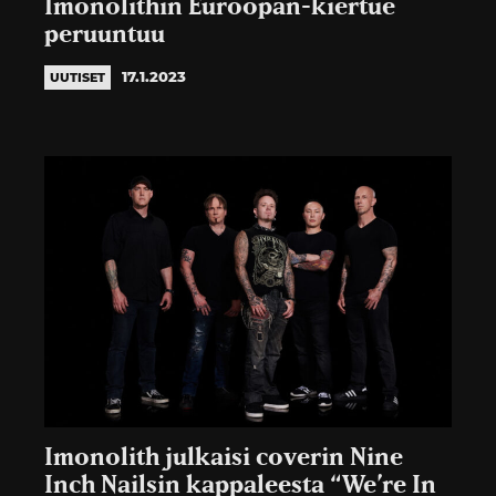
Imonolithin Euroopan-kiertue
peruuntuu
17.1.2023
UUTISET
Imonolith julkaisi coverin Nine
Inch Nailsin kappaleesta “We’re In