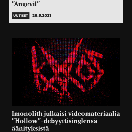
”Angevil”
28.5.2021
UUTISET
Imonolith julkaisi videomateriaalia
”Hollow”-debyyttisinglensä
äänityksistä