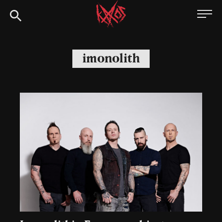
Siirry
Kaaoszine
suoraan
sisältöön
imonolith