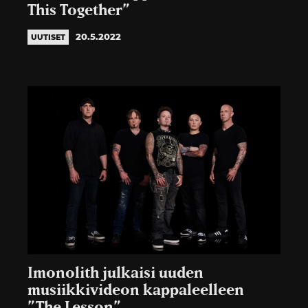
This Together”
20.5.2022
UUTISET
Imonolith julkaisi uuden
musiikkivideon kappaleelleen
”The Lesson”