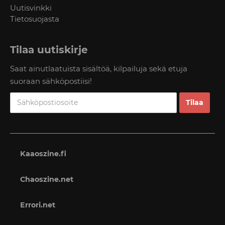
Uutisvinkki
Tietosuojasta
Tilaa uutiskirje
Saat ainutlaatuista sisältöä, kilpailuja sekä etuja
suoraan sähköpostiisi!
Kaaoszine.fi
Chaoszine.net
Errori.net