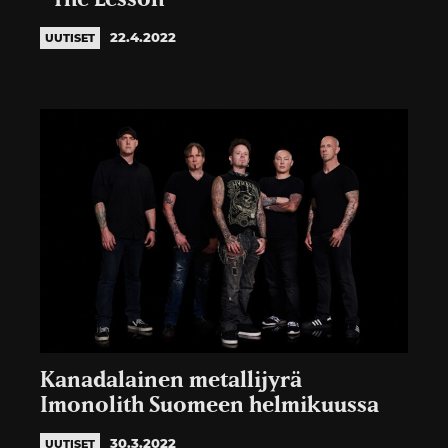
22.4.2022
UUTISET
Kanadalainen metallijyrä
Imonolith Suomeen helmikuussa
30.3.2022
UUTISET