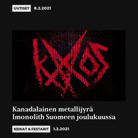
8.2.2021
UUTISET
Kanadalainen metallijyrä
Imonolith Suomeen joulukuussa
1.2.2021
KEIKAT & FESTARIT