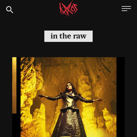
Siirry
Kaaoszine
suoraan
sisältöön
in the raw