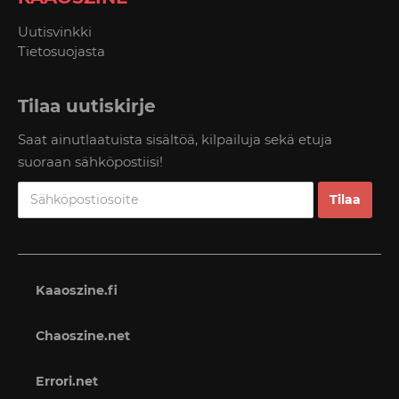
Uutisvinkki
Tietosuojasta
Tilaa uutiskirje
Saat ainutlaatuista sisältöä, kilpailuja sekä etuja
suoraan sähköpostiisi!
Kaaoszine.fi
Chaoszine.net
Errori.net