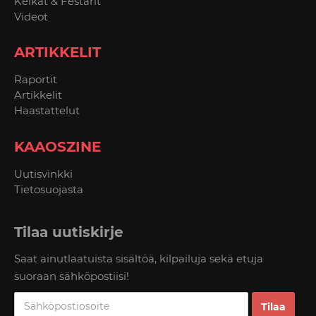
Keikat & Festarit
Videot
ARTIKKELIT
Raportit
Artikkelit
Haastattelut
KAAOSZINE
Uutisvinkki
Tietosuojasta
Tilaa uutiskirje
Saat ainutlaatuista sisältöä, kilpailuja sekä etuja
suoraan sähköpostiisi!