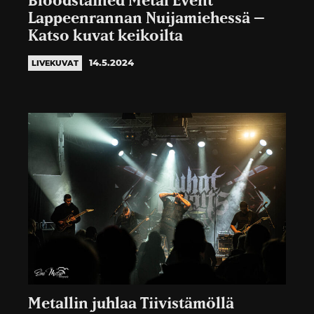
Bloodstained Metal Event
Lappeenrannan Nuijamiehessä –
Katso kuvat keikoilta
14.5.2024
LIVEKUVAT
Metallin juhlaa Tiivistämöllä