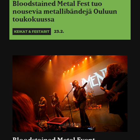
Bloodstained Metal Fest tuo
nousevia metallibändejä Ouluun
toukokuussa
23.2.
KEIKAT & FESTARIT