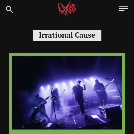
Siirry
Kaaoszine
suoraan
sisältöön
Irrational Cause