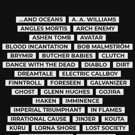
...AND OCEANS
A. A. WILLIAMS
ANGLES MORTIS
ARCH ENEMY
ASHEN TOMB
AVATAR
BLOOD INCANTATION
BOB MALMSTRÖM
BRYMIR
BUTCHER BABIES
CLUTCH
DANCE WITH THE DEAD
DIABLO
DIRT
DREAMTALE
ELECTRIC CALLBOY
FINNTROLL
FORESEEN
GALVANIZER
GHOST
GLENN HUGHES
GOJIRA
HAKEN
IMMINENCE
IMPERIAL TRIUMPHANT
IN FLAMES
IRRATIONAL CAUSE
JINJER
KOUTA
KÚRU
LORNA SHORE
LOST SOCIETY