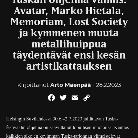
Tuskan ohjelma valmis:
Avatar, Marko Hietala,
Memoriam, Lost Society
ja kymmenen muuta
metallihuippua
täydentävät ensi kesän
artistikattauksen
Kirjoittanut
Arto Mäenpää
- 28.2.2023
Facebook
Twitter
Email
Copy
Link
Helsingin Suvilahdessa 30.6.–2.7.2023 juhlittavan Tuska-
festivaalin ohjelma on saavuttanut lopullisen muotonsa. Kenties
kaikkien aikojen kovimman Tuska-tarjonnan viimeistelevät