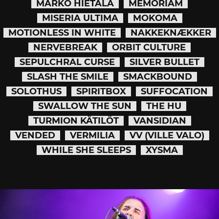
MARKO HIETALA
MEMORIAM
MISERIA ULTIMA
MOKOMA
MOTIONLESS IN WHITE
NAKKEKNÆKKER
NERVEBREAK
ORBIT CULTURE
SEPULCHRAL CURSE
SILVER BULLET
SLASH THE SMILE
SMACKBOUND
SOLOTHUS
SPIRITBOX
SUFFOCATION
SWALLOW THE SUN
THE HU
TURMION KÄTILÖT
VANSIDIAN
VENDED
VERMILIA
VV (VILLE VALO)
WHILE SHE SLEEPS
XYSMA