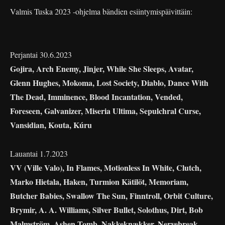
Valmis Tuska 2023 -ohjelma bändien esiintymispäivittäin:
Perjantai 30.6.2023
Gojira, Arch Enemy, Jinjer, While She Sleeps, Avatar,
Glenn Hughes, Mokoma, Lost Society, Diablo, Dance With
The Dead, Imminence, Blood Incantation, Vended,
Foreseen, Galvanizer, Miseria Ultima, Sepulchral Curse,
Vansidian, Kouta, Kúru
Lauantai 1.7.2023
VV (Ville Valo), In Flames, Motionless In White, Clutch,
Marko Hietala, Haken, Turmion Kätilöt, Memoriam,
Butcher Babies, Swallow The Sun, Finntroll, Orbit Culture,
Brymir, A. A. Williams, Silver Bullet, Solothus, Dirt, Bob
Malmström, Ashen Tomb, Nakkeknækker, Nervebreak,