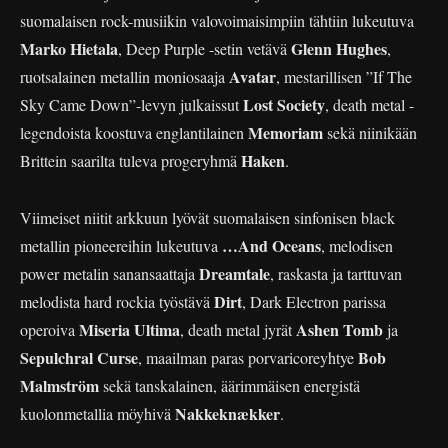
suomalaisen rock-musiikin valovoimaisimpiin tähtiin lukeutuva
Marko Hietala
Glenn Hughes
, Deep Purple -setin vetävä
,
Avatar
ruotsalainen metallin moniosaaja
, mestarillisen ”If The
Lost Society
Sky Came Down”-levyn julkaissut
, death metal -
Memoriam
legendoista koostuva englantilainen
sekä niinikään
Haken
Brittein saarilta tuleva progeryhmä
.
Viimeiset niitit arkkuun lyövät suomalaisen sinfonisen black
…And Oceans
metallin pioneereihin lukeutuva
, melodisen
Dreamtale
power metalin sanansaattaja
, raskasta ja tarttuvan
Dirt
melodista hard rockia työstävä
, Dark Electron parissa
Miseria Ultima
Ashen Tomb
operoiva
, death metal jyrät
ja
Sepulchral Curse
Bob
, maailman paras porvaricoreyhtye
Malmström
sekä tanskalainen, äärimmäisen energistä
Nakkeknækker
kuolonmetallia möyhivä
.