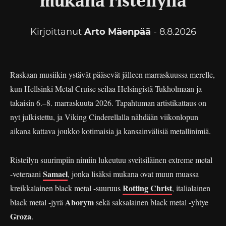
mukana risteilyllä
Kirjoittanut
Arto Mäenpää
- 8.8.2026
Raskaan musiikin ystävät pääsevät jälleen marraskuussa merelle,
kun Hellsinki Metal Cruise seilaa Helsingistä Tukholmaan ja
takaisin 6.–8. marraskuuta 2026. Tapahtuman artistikattaus on
nyt julkistettu, ja Viking Cinderellalla nähdään viikonlopun
aikana kattava joukko kotimaisia ja kansainvälisiä metallinimiä.
Risteilyn suurimpiin nimiin lukeutuu sveitsiläinen extreme metal
Samael
-veteraani
, jonka lisäksi mukana ovat muun muassa
Rotting Christ
kreikkalainen black metal -suuruus
, italialainen
Aborym
black metal -jyrä
sekä saksalainen black metal -yhtye
Groza
.