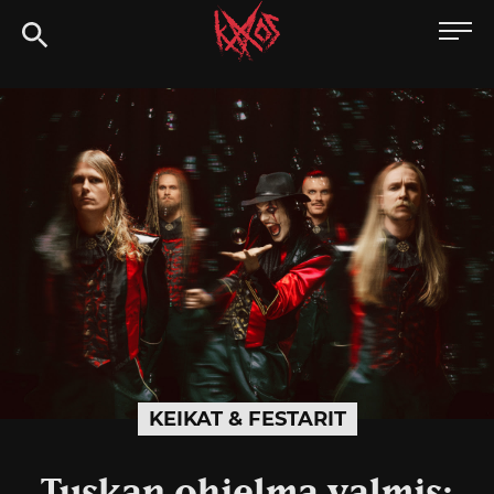
Siirry
Kaaoszine
suoraan
sisältöön
KEIKAT & FESTARIT