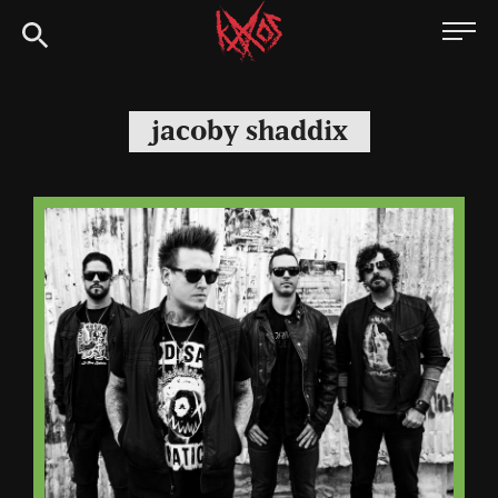
Siirry
Kaaoszine
suoraan
sisältöön
jacoby shaddix