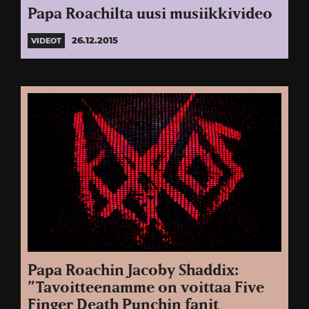
Papa Roachilta uusi musiikkivideo
26.12.2015
VIDEOT
Papa Roachin Jacoby Shaddix:
”Tavoitteenamme on voittaa Five
Finger Death Punchin fanit