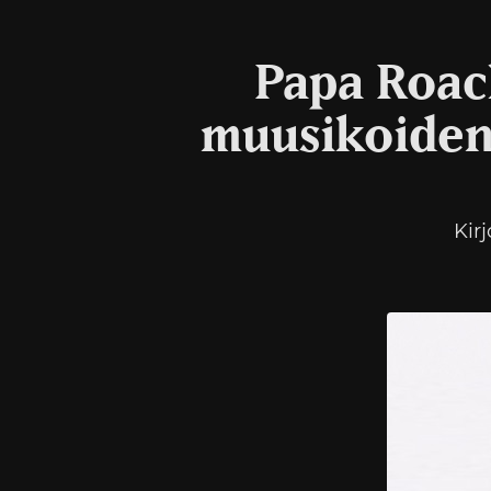
Papa Roac
muusikoiden
Kir