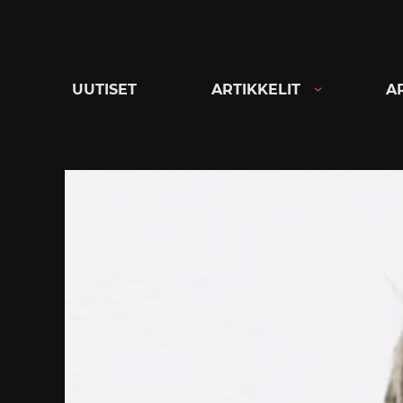
Siirry
suoraan
sisältöön
UUTISET
ARTIKKELIT
A