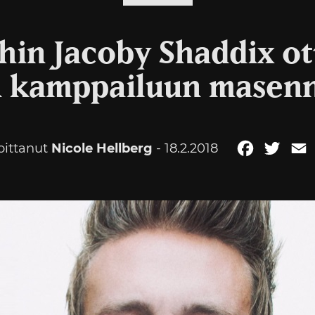
hin Jacoby Shaddix ot
 kamppailuun masenn
joittanut
Nicole Hellberg
- 18.2.2018
Facebook
Twitt