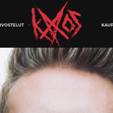
Kaaoszine
RVOSTELUT
KAU