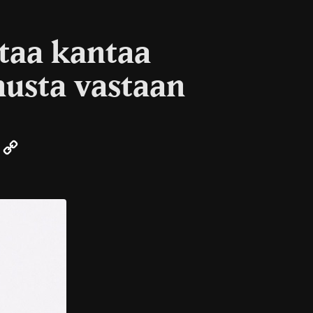
taa kantaa
usta vastaan
er
Email
Copy
Link