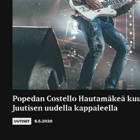
Popedan Costello Hautamäkeä kuu
Juutisen uudella kappaleella
6.5.2020
UUTISET