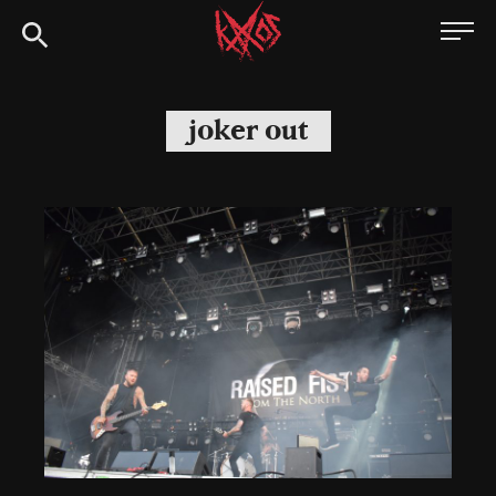
Siirry
Kaaoszine
suoraan
sisältöön
joker out