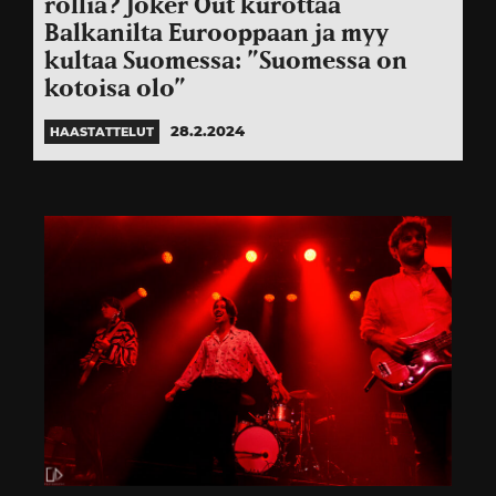
rollia? Joker Out kurottaa
Balkanilta Eurooppaan ja myy
kultaa Suomessa: ”Suomessa on
kotoisa olo”
28.2.2024
HAASTATTELUT