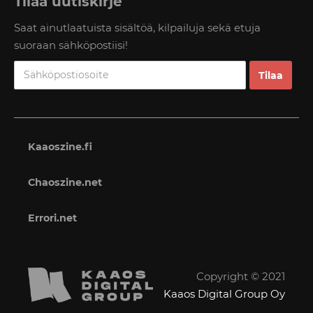
Tilaa uutiskirje
Saat ainutlaatuista sisältöä, kilpailuja sekä etuja
suoraan sähköpostiisi!
Kaaoszine.fi
Chaoszine.net
Errori.net
Copyright © 2021
Kaaos Digital Group Oy