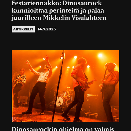
Festariennakko: Dinosaurock
kunnioittaa perinteitä ja palaa
juurilleen Mikkelin Visulahteen
14.7.2025
ARTIKKELIT
Dinosaurockin ohjelma on valmis