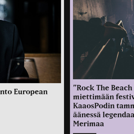
”Rock The Beach -
into European
miettimään festiv
KaaosPodin tamm
äänessä legendaa
Merimaa