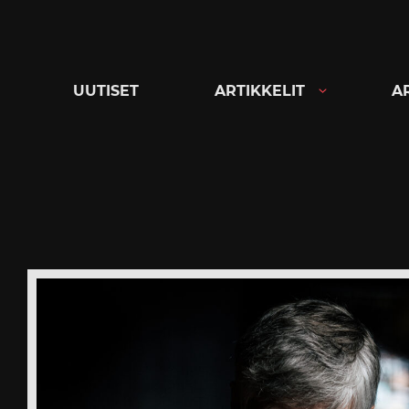
Siirry
suoraan
sisältöön
UUTISET
ARTIKKELIT
A