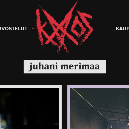
Kaaoszine
RVOSTELUT
KAU
juhani merimaa