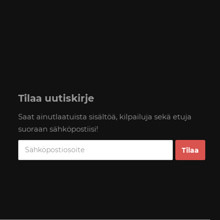
Tilaa uutiskirje
Saat ainutlaatuista sisältöä, kilpailuja sekä etuja
suoraan sähköpostiisi!