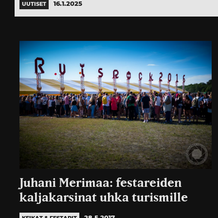
16.1.2025
UUTISET
Juhani Merimaa: festareiden
kaljakarsinat uhka turismille
28.5.2017