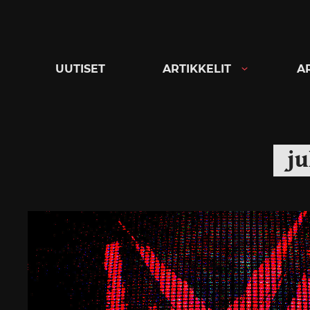
Siirry
suoraan
sisältöön
UUTISET
ARTIKKELIT
A
ju