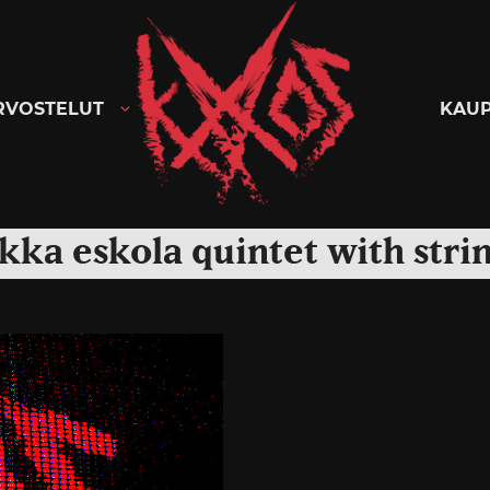
Kaaoszine
RVOSTELUT
KAU
kka eskola quintet with stri