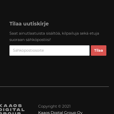
Tilaa uutiskirje
Saat ainutlaatuista sisältöä, kilpailuja sekä etuja
suoraan sähköpostiisi!
Copyright © 2021
Kaaos Digital Group Oy