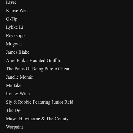
Live:
Kanye West
Q-Tip
Lykke Li
Röyksopp
Mogwai
James Blake
Ariel Pink’s Haunted Graffiti
The Pains Of Being Pure At Heart
Janelle Monáe
Midlake
Iron & Wine
Sly & Robbie Featuring Junior Reid
The Dø
Mayer Hawthorne & The County
Warpaint