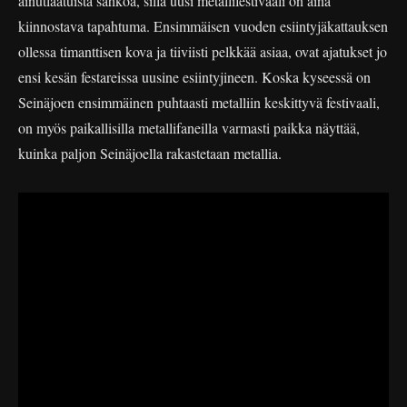
ainutlaatuista sähköä, sillä uusi metallifestivaali on aina
kiinnostava tapahtuma. Ensimmäisen vuoden esiintyjäkattauksen
ollessa timanttisen kova ja tiiviisti pelkkää asiaa, ovat ajatukset jo
ensi kesän festareissa uusine esiintyjineen. Koska kyseessä on
Seinäjoen ensimmäinen puhtaasti metalliin keskittyvä festivaali,
on myös paikallisilla metallifaneilla varmasti paikka näyttää,
kuinka paljon Seinäjoella rakastetaan metallia.