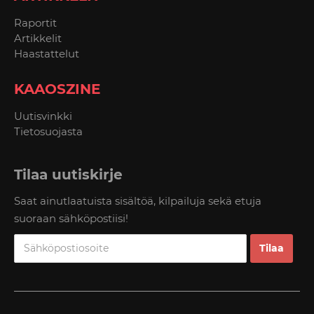
Raportit
Artikkelit
Haastattelut
KAAOSZINE
Uutisvinkki
Tietosuojasta
Tilaa uutiskirje
Saat ainutlaatuista sisältöä, kilpailuja sekä etuja
suoraan sähköpostiisi!