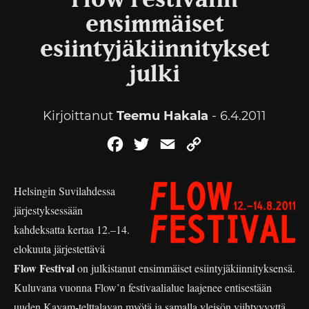
Flow Festivalin
ensimmäiset
esiintyjäkiinnitykset
julki
Kirjoittanut
Teemu Hakala
- 6.4.2011
Facebook
Twitter
Email
Copy
Link
Helsingin Suvilahdessa
järjestyksessään
kahdeksatta kertaa 12.–14.
elokuuta järjestettävä
Flow Festival
on julkistanut ensimmäiset esiintyjäkiinnityksensä.
Kuluvana vuonna Flow’n festivaalialue laajenee entisestään
uuden Kayam-telttalavan myötä ja samalla yleisön viihtyvyyttä