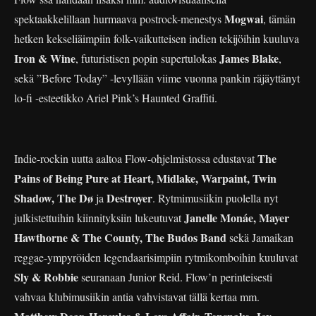
Mogwai
spektaakkelillaan hurmaava postrock-menestys
, tämän
hetken kekseliäimpiin folk-vaikutteisen indien tekijöihin kuuluva
Iron & Wine
James Blake
, futuristisen popin supertulokas
,
sekä ”Before Today” -levyllään viime vuonna pankin räjäyttänyt
lo-fi -esteetikko Ariel Pink’s Haunted Graffiti.
The
Indie-rockin uutta aaltoa Flow-ohjelmistossa edustavat
Pains of Being Pure at Heart, Midlake, Warpaint, Twin
Shadow, The Dø
Destroyer
ja
. Rytmimusiikin puolella nyt
Janelle Monáe, Mayer
julkistettuihin kiinnityksiin lukeutuvat
Hawthorne & The County, The Budos Band
sekä Jamaikan
reggae-ympyröiden legendaarisimpiin rytmikomboihin kuuluvat
Sly & Robbie
seuranaan Junior Reid. Flow’n perinteisesti
vahvaa klubimusiikin antia vahvistavat tällä kertaa mm.