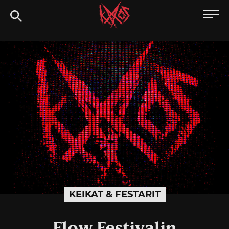
Siirry
Kaaoszine
suoraan
sisältöön
KEIKAT & FESTARIT