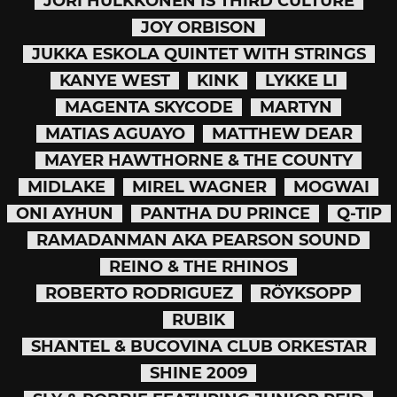
JORI HULKKONEN IS THIRD CULTURE
JOY ORBISON
JUKKA ESKOLA QUINTET WITH STRINGS
KANYE WEST
KINK
LYKKE LI
MAGENTA SKYCODE
MARTYN
MATIAS AGUAYO
MATTHEW DEAR
MAYER HAWTHORNE & THE COUNTY
MIDLAKE
MIREL WAGNER
MOGWAI
ONI AYHUN
PANTHA DU PRINCE
Q-TIP
RAMADANMAN AKA PEARSON SOUND
REINO & THE RHINOS
ROBERTO RODRIGUEZ
RÖYKSOPP
RUBIK
SHANTEL & BUCOVINA CLUB ORKESTAR
SHINE 2009