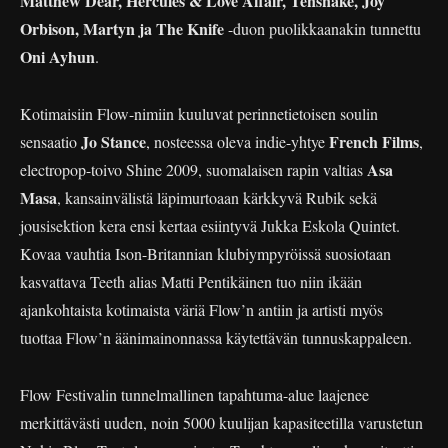
Matthew Dear, Hercules & Love Affair, Tensnake, Joy
Orbison, Martyn ja The Knife
-duon puolikkaanakin tunnettu
Oni Ayhun
.
Kotimaisiin Flow-nimiin kuuluvat perinnetietoisen soulin
Jo Stance
French Films
sensaatio
, nosteessa oleva indie-yhtye
,
Asa
electropop-toivo Shine 2009, suomalaisen rapin valtias
Masa
, kansainvälistä läpimurtoaan kärkkyvä Rubik sekä
jousisektion kera ensi kertaa esiintyvä Jukka Eskola Quintet.
Kovaa vauhtia Ison-Britannian klubiympyröissä suosiotaan
kasvattava Teeth alias Matti Pentikäinen tuo niin ikään
ajankohtaista kotimaista väriä Flow’n antiin ja artisti myös
tuottaa Flow’n äänimainonnassa käytettävän tunnuskappaleen.
Flow Festivalin tunnelmallinen tapahtuma-alue laajenee
merkittävästi uuden, noin 5000 kuulijan kapasiteetilla varustetun