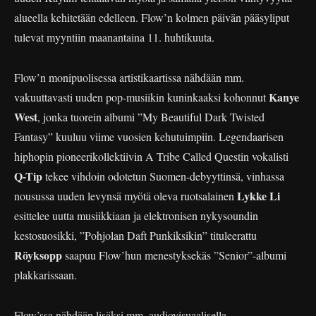
alueella kehitetään edelleen. Flow’n kolmen päivän pääsyliput
tulevat myyntiin maanantaina 11. huhtikuuta.
Flow’n monipuolisessa artistikaartissa nähdään mm.
Kanye
vakuuttavasti uuden pop-musiikin kuninkaaksi kohonnut
West
, jonka tuorein albumi ”My Beautiful Dark Twisted
Fantasy” kuuluu viime vuosien kehutuimpiin. Legendaarisen
hiphopin pioneerikollektiivin A Tribe Called Questin vokalisti
Q-Tip
tekee vihdoin odotetun Suomen-debyyttinsä, vinhassa
Lykke Li
nousussa uuden levynsä myötä oleva ruotsalainen
esittelee uutta musiikkiaan ja elektronisen nykysoundin
kestosuosikki, ”Pohjolan Daft Punkiksikin” tituleerattu
Röyksopp
saapuu Flow’hun menestyksekäs ”Senior”-albumi
plakkarissaan.
Flow’ssa nähdään lisäksi mm. audiovisuaalisella