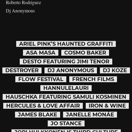
Roberto Rodriguez
Dj Anonymous
ARIEL PINK’S HAUNTED GRAFFITI
ASA MASA
COSMO BAKER
DESTO FEATURING JIMI TENOR
DESTROYER
DJ ANONYMOUS
DJ KOZE
FLOW FESTIVAL
FRENCH FILMS
HANNULELAURI
HAUSCHKA FEATURING SAMULI KOSMINEN
HERCULES & LOVE AFFAIR
IRON & WINE
JAMES BLAKE
JANELLE MONÁE
JO STANCE