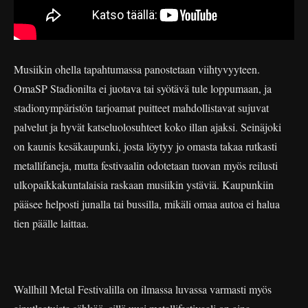
Musiikin ohella tapahtumassa panostetaan viihtyvyyteen.
OmaSP Stadionilta ei juotava tai syötävä tule loppumaan, ja
stadionympäristön tarjoamat puitteet mahdollistavat sujuvat
palvelut ja hyvät katseluolosuhteet koko illan ajaksi. Seinäjoki
on kaunis kesäkaupunki, josta löytyy jo omasta takaa rutkasti
metallifaneja, mutta festivaalin odotetaan tuovan myös reilusti
ulkopaikkakuntalaisia raskaan musiikin ystäviä. Kaupunkiin
pääsee helposti junalla tai bussilla, mikäli omaa autoa ei halua
tien päälle laittaa.
Wallhill Metal Festivalilla on ilmassa luvassa varmasti myös