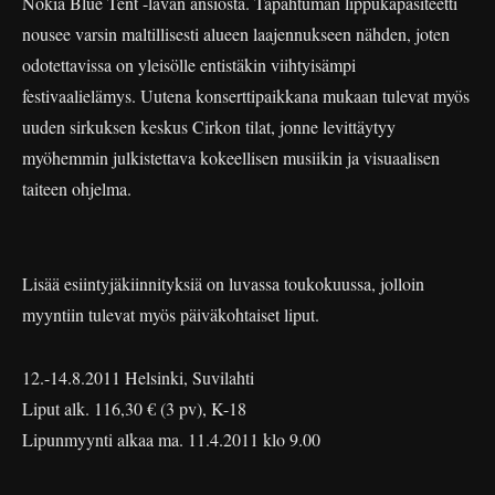
Nokia Blue Tent -lavan ansiosta. Tapahtuman lippukapasiteetti
nousee varsin maltillisesti alueen laajennukseen nähden, joten
odotettavissa on yleisölle entistäkin viihtyisämpi
festivaalielämys. Uutena konserttipaikkana mukaan tulevat myös
uuden sirkuksen keskus Cirkon tilat, jonne levittäytyy
myöhemmin julkistettava kokeellisen musiikin ja visuaalisen
taiteen ohjelma.
Lisää esiintyjäkiinnityksiä on luvassa toukokuussa, jolloin
myyntiin tulevat myös päiväkohtaiset liput.
12.-14.8.2011 Helsinki, Suvilahti
Liput alk. 116,30 € (3 pv), K-18
Lipunmyynti alkaa ma. 11.4.2011 klo 9.00