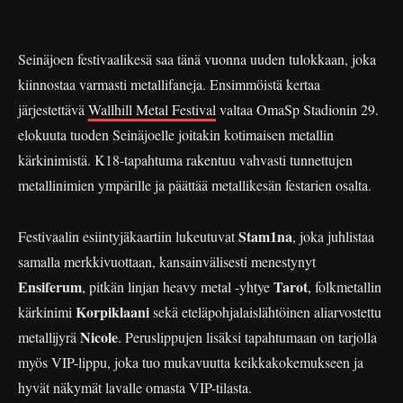
Seinäjoen festivaalikesä saa tänä vuonna uuden tulokkaan, joka
kiinnostaa varmasti metallifaneja. Ensimmöistä kertaa
järjestettävä
Wallhill Metal Festival
valtaa OmaSp Stadionin 29.
elokuuta tuoden Seinäjoelle joitakin kotimaisen metallin
kärkinimistä. K18-tapahtuma rakentuu vahvasti tunnettujen
metallinimien ympärille ja päättää metallikesän festarien osalta.
Stam1na
Festivaalin esiintyjäkaartiin lukeutuvat
, joka juhlistaa
samalla merkkivuottaan, kansainvälisesti menestynyt
Ensiferum
Tarot
, pitkän linjan heavy metal -yhtye
, folkmetallin
Korpiklaani
kärkinimi
sekä eteläpohjalaislähtöinen aliarvostettu
Nicole
metallijyrä
. Peruslippujen lisäksi tapahtumaan on tarjolla
myös VIP-lippu, joka tuo mukavuutta keikkakokemukseen ja
hyvät näkymät lavalle omasta VIP-tilasta.