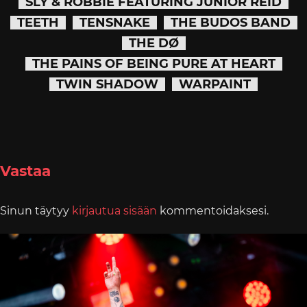
SLY & ROBBIE FEATURING JUNIOR REID
TEETH
TENSNAKE
THE BUDOS BAND
THE DØ
THE PAINS OF BEING PURE AT HEART
TWIN SHADOW
WARPAINT
Vastaa
Sinun täytyy
kirjautua sisään
kommentoidaksesi.