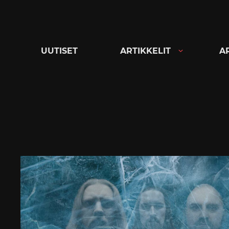
Siirry
suoraan
sisältöön
UUTISET
ARTIKKELIT
A