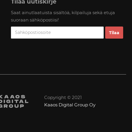
Tilaa uutiskirje
Saat ainutlaatuista sisältöä, kilpailuja sekä etuja
suoraan sähköpostiisi!
Copyright © 2021
Kaaos Digital Group Oy