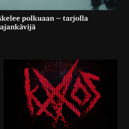
skelee polkuaan – tarjolla
ajankävijä