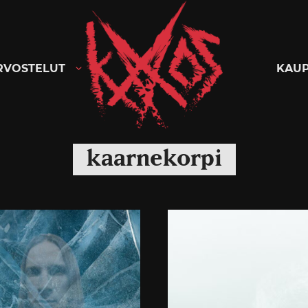
Kaaoszine
RVOSTELUT
KAU
kaarnekorpi