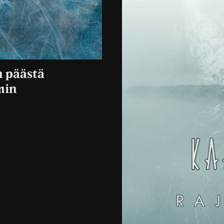
n päästä
min