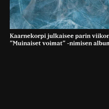
Kaarnekorpi julkaisee parin viiko
”Muinaiset voimat” -nimisen albu