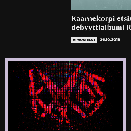
Kaarnekorpi etsi
debyyttialbumi R
26.10.2018
ARVOSTELUT