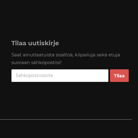
Tilaa uutiskirje
Saat ainutlaatuista sisältöä, kilpailuja sekä etuja
suoraan sähköpostiisi!