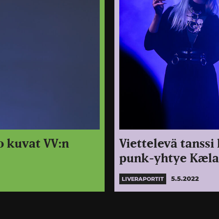
o kuvat VV:n
Viettelevä tanss
punk-yhtye Kælan
5.5.2022
LIVERAPORTIT