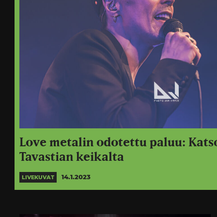
Love metalin odotettu paluu: Kats
Tavastian keikalta
14.1.2023
LIVEKUVAT