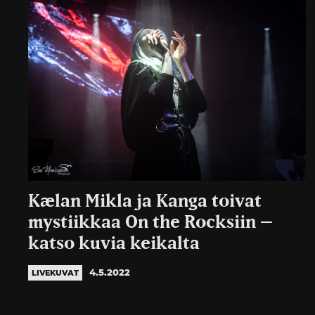
Kælan Mikla ja Kanga toivat
mystiikkaa On the Rocksiin –
katso kuvia keikalta
4.5.2022
LIVEKUVAT