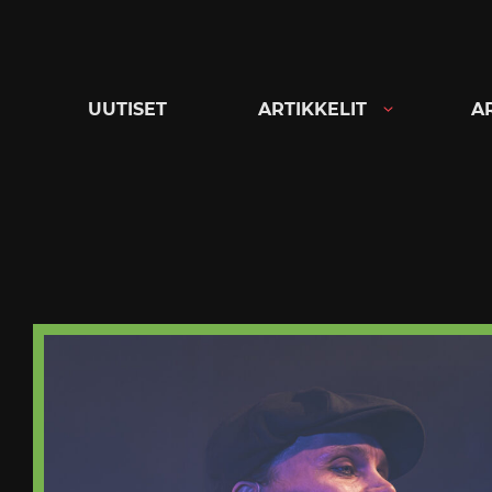
Siirry
suoraan
sisältöön
UUTISET
ARTIKKELIT
A