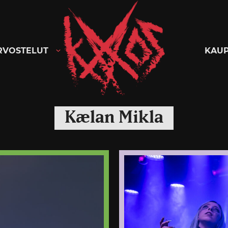
Kaaoszine
RVOSTELUT
KAU
Kælan Mikla