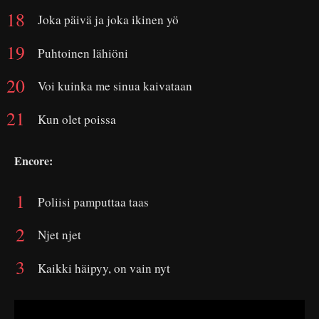
Joka päivä ja joka ikinen yö
Puhtoinen lähiöni
Voi kuinka me sinua kaivataan
Kun olet poissa
Encore:
Poliisi pamputtaa taas
Njet njet
Kaikki häipyy, on vain nyt