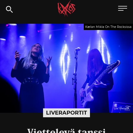
Siirry
Kaaoszine
suoraan
sisältöön
Kælan Mikla On The Rocksissa
LIVERAPORTIT