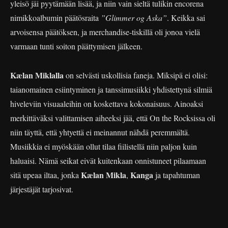
yleisö jäi pyytämään lisää, ja niin vain sieltä tulikin encorena
nimikkoalbumin päätösraita
”Glimmer og Aska”
. Keikka sai
arvoisensa päätöksen, ja merchandise-tiskillä oli jonoa vielä
varmaan tunti soiton päättymisen jälkeen.
Kælan Miklalla
on selvästi uskollisia faneja. Miksipä ei olisi:
taianomainen esiintyminen ja tanssimusiikki yhdistettynä silmiä
hiveleviin visuaaleihin on koskettava kokonaisuus. Ainoaksi
merkittäväksi valittamisen aiheeksi jää, että On the Rocksissa oli
niin täyttä, että yhtyettä ei meinannut nähdä peremmältä.
Musiikkia ei myöskään ollut tilaa fiilistellä niin paljon kuin
haluaisi. Nämä seikat eivät kuitenkaan onnistuneet pilaamaan
Kælan Mikla
Kanga
sitä upeaa iltaa, jonka
,
ja tapahtuman
järjestäjät tarjosivat.