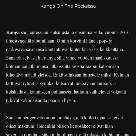
Kanga On The Rocksissa
Kanga
sai genressään suitsutusta jo ensimmäisellä, vuonna 2016
ilmestyneellä albumillaan. Omiin korviini hänen pop- ja
darkwave-sävelensä kantautuivat kuitenkin vasta keikkailtana.
Sana oli selvästi kiertänyt, sillä viime vuoden maaliskuussa
kolmannen albuminsa julkaissutta artistia saapui katsomaan
kiitettävä määrä yleisöä. Enkä suinkaan ihmettele miksi. Kylmän
tarttuvat rytmit ja syntikat kutsuivat lumoavaan tanssiin, ja
kuiskailusta kauniiseen puhtaaseen lauluun vaihtelevat vokaalit
tukivat kokonaisuutta pääosin hyvin.
Samaan hengenvetoon on todettava, että kaikki nyanssit eivät
olleet makuuni. Joidenkin biisien kertosäkeet olivat liian
sokerista poppia – siitäkin huolimatta, että rakastan kahta uusinta