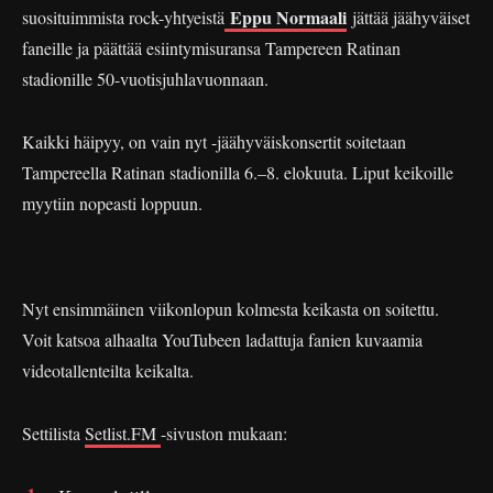
Eppu Normaali
suosituimmista rock-yhtyeistä
jättää jäähyväiset
faneille ja päättää esiintymisuransa Tampereen Ratinan
stadionille 50-vuotisjuhlavuonnaan.
Kaikki häipyy, on vain nyt -jäähyväiskonsertit soitetaan
Tampereella Ratinan stadionilla 6.–8. elokuuta. Liput keikoille
myytiin nopeasti loppuun.
Nyt ensimmäinen viikonlopun kolmesta keikasta on soitettu.
Voit katsoa alhaalta YouTubeen ladattuja fanien kuvaamia
videotallenteilta keikalta.
Settilista
Setlist.FM
-sivuston mukaan: