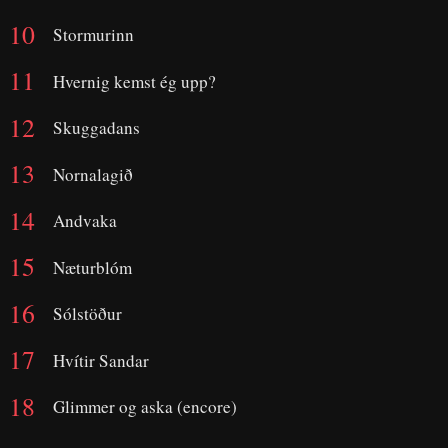
Stormurinn
Hvernig kemst ég upp?
Skuggadans
Nornalagið
Andvaka
Næturblóm
Sólstöður
Hvítir Sandar
Glimmer og aska (encore)