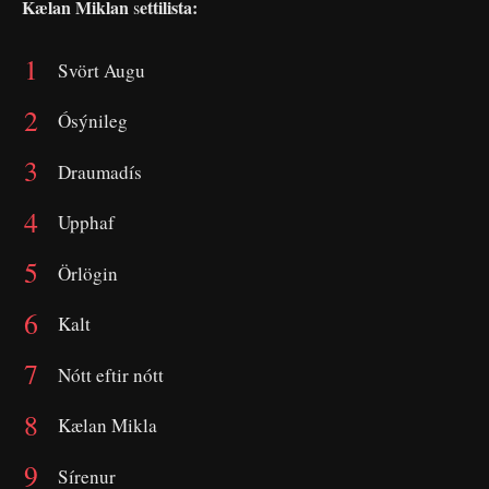
Kælan Miklan
ettilista:
s
Svört Augu
Ósýnileg
Draumadís
Upphaf
Örlögin
Kalt
Nótt eftir nótt
Kælan Mikla
Sírenur