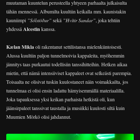
muutaman kuuntelun perusteella yhtyeen parhaalta julkaisulta
tähän mennessä. Albumilta kuultiin keikalla mm. kaunistakin
kauniimpi
”Sólstöður”
sekä
”Hvítir Sandar”
, joka tehtiin
Alcestin
yhdessä
kanssa.
Kælan Mikla
oli rakentanut settilistansa mielenkiintoisesti.
Alussa kuultiin paljon tunnelmoivia kappaleita, myöhemmin
jännitys taas purkautui todellisiin tanssihitteihin. Hetken aikaa
mietin, että nämä intensiiviset kappaleet ovat selkeästi parempia.
Toisaalta ne olisivat tuskin kuulostaneet näin voimakkailta, jos
tunnelmaa ei olisi ensin ladattu hämyisemmällä materiaalilla.
Joka tapauksessa yksi keikan parhaista hetkistä oli, kun
jäänsirpaleet tanssivat taustalla ja musiikki kuulosti siltä kuin
Muumien Mörkö olisi jahdannut.