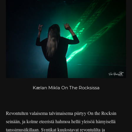
Kælan Mikla On The Rocksissa
Revontulten valaisema talvimaisema piirtyy On the Rocksin
seinään, ja kolme eteeristä hahmoa hellii yleisöä hämyisellä
tanssimusiikillaan. Syntikat kuulostavat revontulilta ja