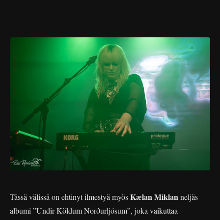
Kælan Miklan
Tässä välissä on ehtinyt ilmestyä myös
neljäs
albumi ”Undir Köldum Norðurljósum”, joka vaikuttaa