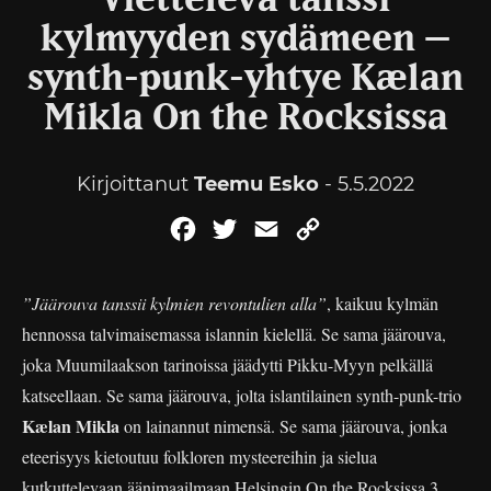
Viettelevä tanssi
kylmyyden sydämeen –
synth-punk-yhtye Kælan
Mikla On the Rocksissa
Kirjoittanut
Teemu Esko
- 5.5.2022
Facebook
Twitter
Email
Copy
Link
”Jäärouva tanssii kylmien revontulien alla”
, kaikuu kylmän
hennossa talvimaisemassa islannin kielellä. Se sama jäärouva,
joka Muumilaakson tarinoissa jäädytti Pikku-Myyn pelkällä
katseellaan. Se sama jäärouva, jolta islantilainen synth-punk-trio
Kælan Mikla
on lainannut nimensä. Se sama jäärouva, jonka
eteerisyys kietoutuu folkloren mysteereihin ja sielua
kutkuttelevaan äänimaailmaan Helsingin On the Rocksissa 3.