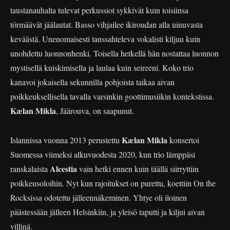
taustanauhalta tulevat perkussiot sykkivät kuin toisiinsa
törmäävät jäälautat. Basso vihjailee ikiroudan alla uinuvasta
keväästä. Unenomaisesti tanssahteleva vokalisti kiljuu kuin
unohdettu luonnonhenki. Toisella hetkellä hän nostattaa luonnon
mystisellä kuiskimisella ja laulaa kuin seireeni. Koko trio
kanavoi jokaisella sekunnilla pohjoista taikaa aivan
poikkeuksellisella tavalla varsinkin goottimusiikin kontekstissa.
Kælan Mikla
, Jäärouva, on saapunut.
Kælan Mikla
Islannissa vuonna 2013 perustettu
konsertoi
Suomessa viimeksi alkuvuodesta 2020, kun trio lämppäsi
Alcestia
ranskalaista
vain hetki ennen kuin täällä siirryttiin
poikkeusoloihin. Nyt kun rajoitukset on purettu, koettiin On the
Rocksissa odotettu jälleennäkeminen. Yhtye oli iloinen
päästessään jälleen Helsinkiin, ja yleisö taputti ja kiljui aivan
villinä.