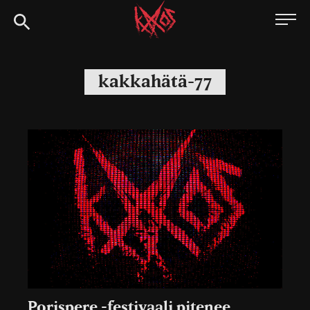
Siirry
Kaaoszine
suoraan
sisältöön
kakkahätä-77
Porispere -festivaali pitenee