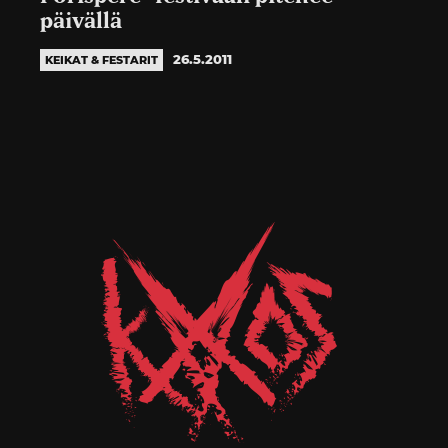
päivällä
26.5.2011
KEIKAT & FESTARIT