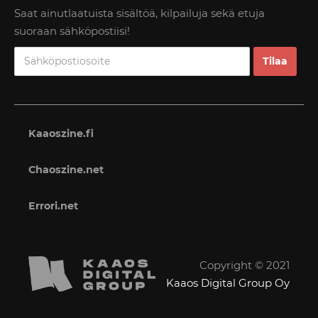
Saat ainutlaatuista sisältöä, kilpailuja sekä etuja
suoraan sähköpostiisi!
Kaaoszine.fi
Chaoszine.net
Errori.net
Copyright © 2021
Kaaos Digital Group Oy