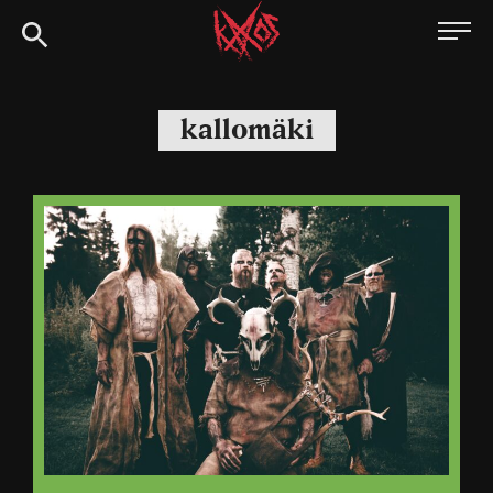
Siirry
Kaaoszine
suoraan
sisältöön
kallomäki