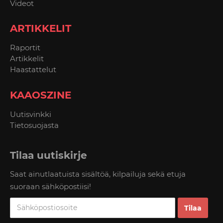
Videot
ARTIKKELIT
Raportit
Artikkelit
Haastattelut
KAAOSZINE
Uutisvinkki
Tietosuojasta
Tilaa uutiskirje
Saat ainutlaatuista sisältöä, kilpailuja sekä etuja
suoraan sähköpostiisi!