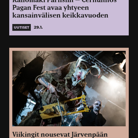
Kallomäki Pariisiin – Cernunnos
Pagan Fest avaa yhtyeen
kansainvälisen keikkavuoden
29.1.
UUTISET
Viikingit nousevat Järvenpään