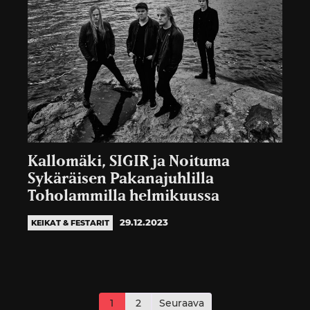
Kallomäki, SIGIR ja Noituma
Sykäräisen Pakanajuhlilla
Toholammilla helmikuussa
29.12.2023
KEIKAT & FESTARIT
Artikkelien
sivutus
1
2
Seuraava