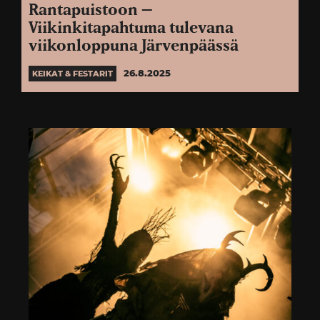
Rantapuistoon –
Viikinkitapahtuma tulevana
viikonloppuna Järvenpäässä
26.8.2025
KEIKAT & FESTARIT