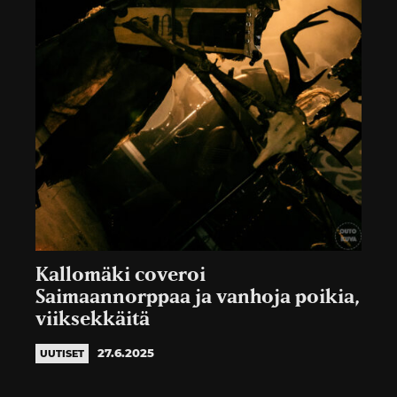
Kallomäki coveroi
Saimaannorppaa ja vanhoja poikia,
viiksekkäitä
27.6.2025
UUTISET