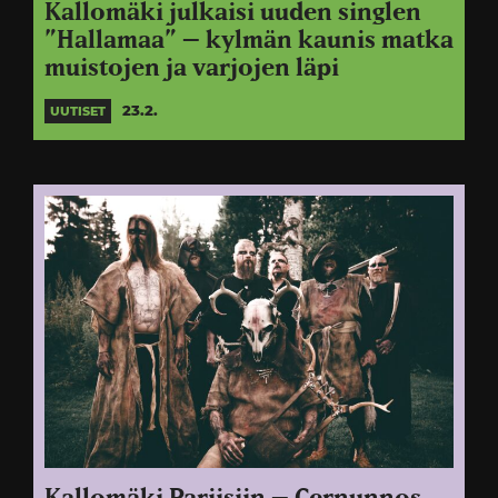
Kallomäki julkaisi uuden singlen
”Hallamaa” – kylmän kaunis matka
muistojen ja varjojen läpi
23.2.
UUTISET