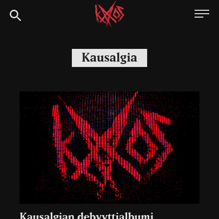
Siirry
Kaaoszine
suoraan
sisältöön
Kausalgia
Kausalgian debyyttialbumi