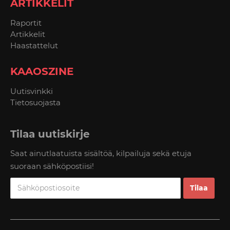
ARTIKKELIT
Raportit
Artikkelit
Haastattelut
KAAOSZINE
Uutisvinkki
Tietosuojasta
Tilaa uutiskirje
Saat ainutlaatuista sisältöä, kilpailuja sekä etuja
suoraan sähköpostiisi!