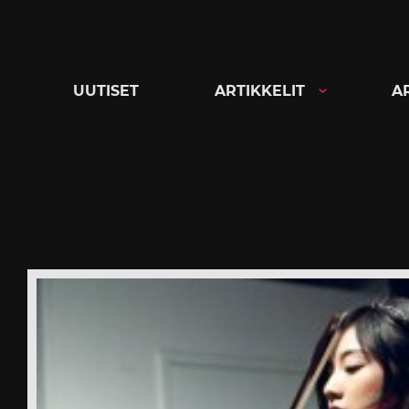
Siirry
suoraan
sisältöön
UUTISET
ARTIKKELIT
A