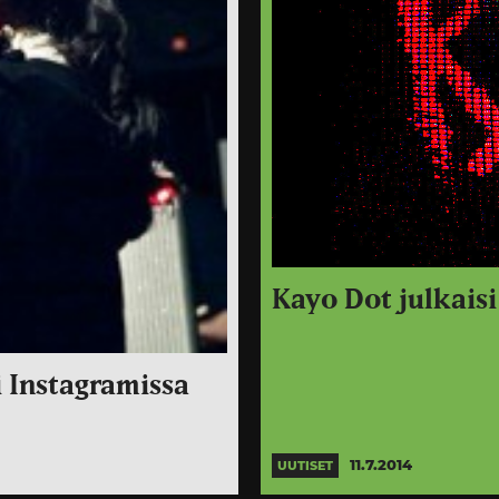
Kayo Dot julkaisi
i Instagramissa
11.7.2014
UUTISET