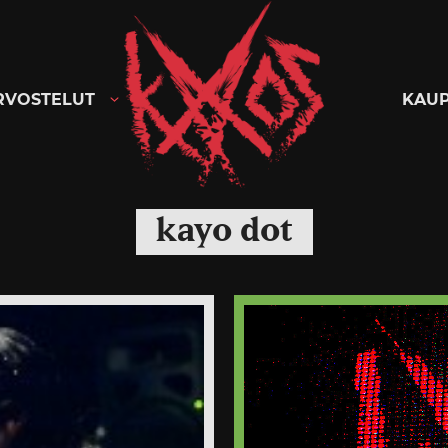
Kaaoszine
RVOSTELUT
KAU
kayo dot