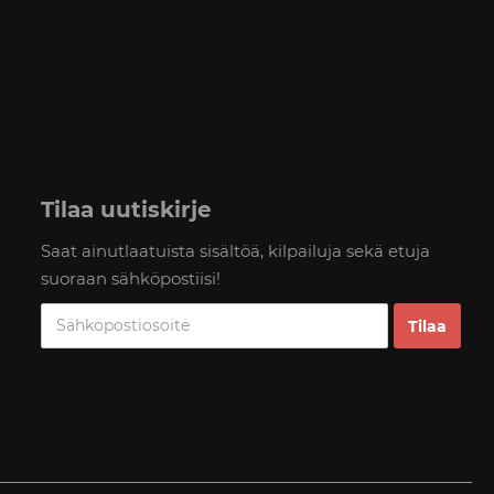
Tilaa uutiskirje
Saat ainutlaatuista sisältöä, kilpailuja sekä etuja
suoraan sähköpostiisi!