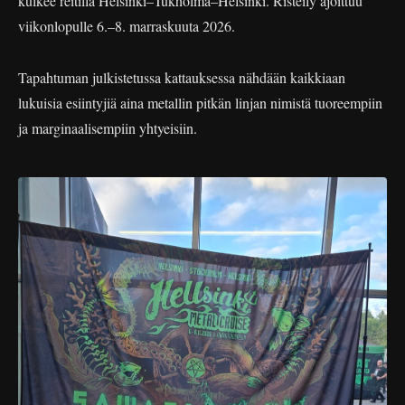
kulkee reitillä Helsinki–Tukholma–Helsinki. Risteily ajoittuu
viikonlopulle 6.–8. marraskuuta 2026.
Tapahtuman julkistetussa kattauksessa nähdään kaikkiaan
lukuisia esiintyjiä aina metallin pitkän linjan nimistä tuoreempiin
ja marginaalisempiin yhtyeisiin.