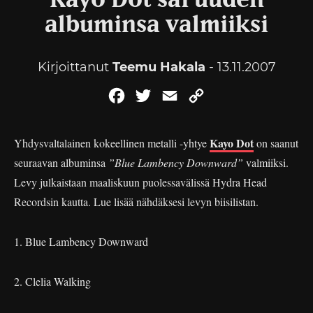
Kayo Dot sai uuden
albuminsa valmiiksi
Kirjoittanut
Teemu Hakala
- 13.11.2007
Facebook
Twitter
Email
Copy
Link
Kayo Dot
Yhdysvaltalainen kokeellinen metalli -yhtye
on saanut
seuraavan albuminsa
”Blue Lambency Downward”
valmiiksi.
Levy julkaistaan maaliskuun puolessavälissä Hydra Head
Recordsin kautta. Lue lisää nähdäksesi levyn biisilistan.
1. Blue Lambency Downward
2. Clelia Walking