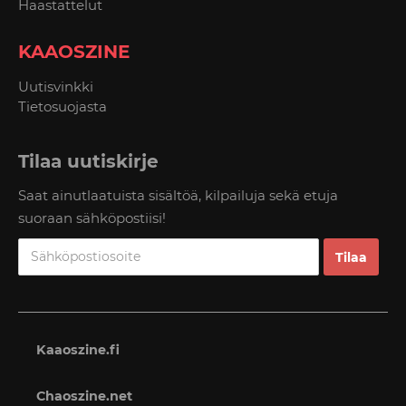
Haastattelut
KAAOSZINE
Uutisvinkki
Tietosuojasta
Tilaa uutiskirje
Saat ainutlaatuista sisältöä, kilpailuja sekä etuja
suoraan sähköpostiisi!
Kaaoszine.fi
Chaoszine.net