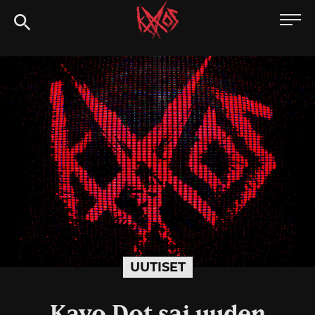
Siirry
Kaaoszine
suoraan
sisältöön
UUTISET