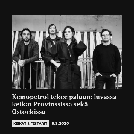
Kemopetrol tekee paluun: luvassa
keikat Provinssissa sekä
Qstockissa
5.3.2020
KEIKAT & FESTARIT