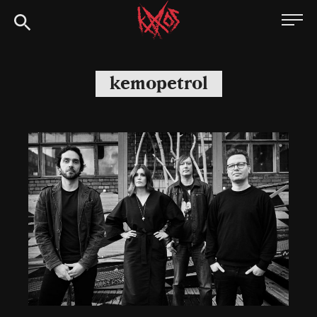
Siirry
Kaaoszine
suoraan
sisältöön
kemopetrol