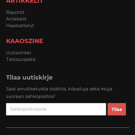
ARTIKKELIT
Raportit
Artikkelit
Haastattelut
KAAOSZINE
Uutisvinkki
Tietosuojasta
Tilaa uutiskirje
Saat ainutlaatuista sisältöä, kilpailuja sekä etuja
suoraan sähköpostiisi!