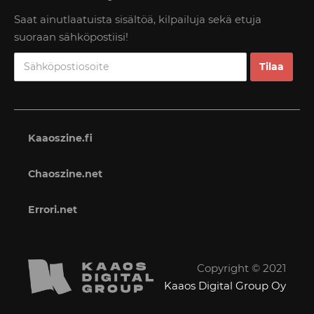
Saat ainutlaatuista sisältöä, kilpailuja sekä etuja
suoraan sähköpostiisi!
Kaaoszine.fi
Chaoszine.net
Errori.net
Copyright © 2021
Kaaos Digital Group Oy