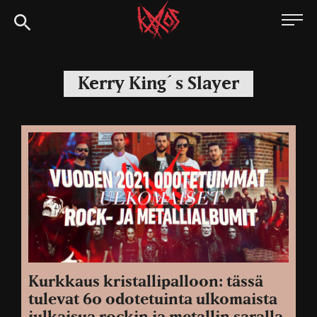
Siirry
Kaaoszine
suoraan
sisältöön
Kerry King´s Slayer
Kurkkaus kristallipalloon: tässä
tulevat 60 odotetuinta ulkomaista