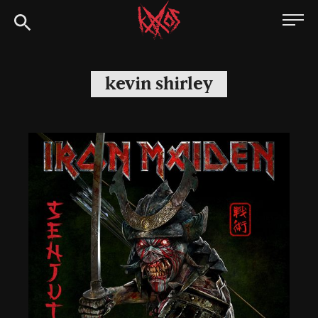
Siirry
Kaaoszine
suoraan
sisältöön
kevin shirley