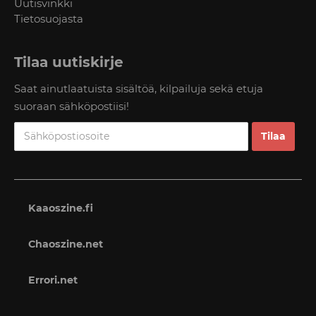
Uutisvinkki
Tietosuojasta
Tilaa uutiskirje
Saat ainutlaatuista sisältöä, kilpailuja sekä etuja
suoraan sähköpostiisi!
Kaaoszine.fi
Chaoszine.net
Errori.net