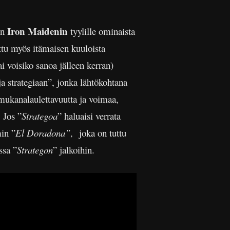
Iron Maidenin
in
tyylille ominaista
ttu myös itämaisen kuuloista
ai voisiko sanoa jälleen kerran)
a strategiaan”, jonka lähtökohtana
i mukanalaulettavuutta ja voimaa,
 Jos ”
Strategoa
” haluaisi verrata
in ”
El Doradona”,
joka on tuttu
ssa ”
Strategon
” jalkoihin.