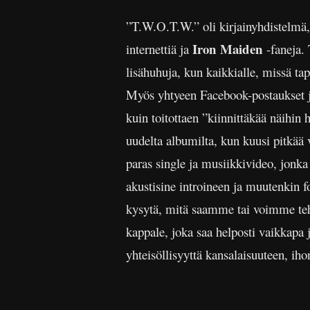
”T.W.O.T.W.” oli kirjainyhdistelmä,
Iron Maiden
internettiä ja
-faneja. 
lisähuhuja, kun kaikkialle, missä ta
Myös yhtyeen Facebook-postaukset jal
kuin toitottaen ”kiinnittäkää näihin
uudelta albumilta, kun kuusi pitkää
paras single ja musiikkivideo, jonk
akustisine introineen ja muutenkin f
kysytä, mitä saamme tai voimme te
kappale, joka saa helposti vaikkapa
yhteisöllisyyttä kansalaisuuteen, ih