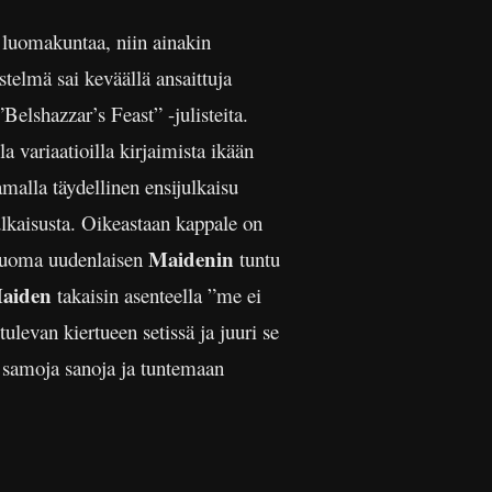
 luomakuntaa, niin ainakin
istelmä sai keväällä ansaittuja
Belshazzar’s Feast” -julisteita.
a variaatioilla kirjaimista ikään
amalla täydellinen ensijulkaisu
lkaisusta. Oikeastaan kappale on
Maidenin
 luoma uudenlaisen
tuntu
Maiden
takaisin asenteella ”me ei
tulevan kiertueen setissä ja juuri se
n samoja sanoja ja tuntemaan