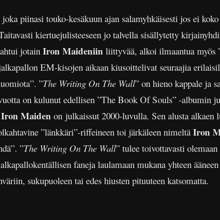
 joka piinasi touko-kesäkuun ajan salamyhkäisesti jos ei koko
Taitavasti kiertuejulisteeseen jo talvella sisällytetty kirjainyhd
Iron Maideniin
pahtui jotain
liittyvää, alkoi ilmaantua myös ”
kapallon EM-kisojen aikaan kiusoittelivat seuraajia erilaisill
 huomiota”. ”
The Writing On The Wall
” on hieno kappale ja s
 vuotta on kulunut edellisen ”The Book Of Souls” -albumin ju
Iron Maiden
a
on
julkaissut 2000-luvulla. Sen alusta alkaen
Iron 
olkahtavine ”länkkäri”-riffeineen toi järkäleen nimeltä
hdä”. ”
The Writing On The Wall
” tulee toivottavasti olemaan 
 jalkapallokentällisen faneja laulamaan mukana yhteen äänee
onväriin, sukupuoleen tai edes hiusten pituuteen katsomatta.