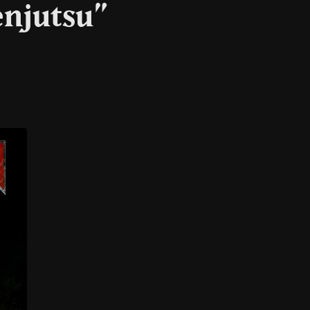
enjutsu”
l
Copy
Link