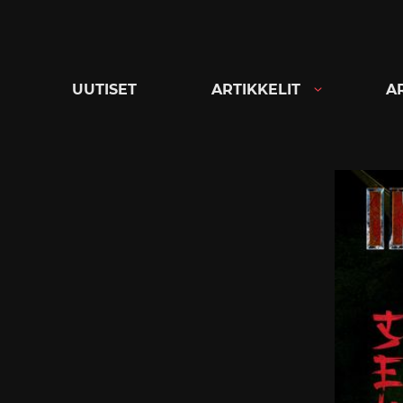
Siirry
suoraan
sisältöön
UUTISET
ARTIKKELIT
A