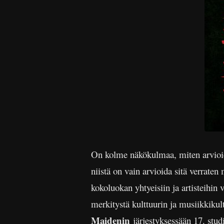
On kolme näkökulmaa, miten arvioid
niistä on vain arvioida sitä verrat
kokoluokan yhtyeisiin ja artisteihin 
merkitystä kulttuurin ja musiikkiku
Maidenin
järjestyksessään 17. stud