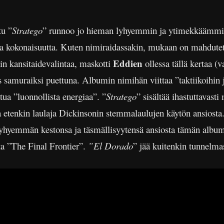
tu ”
Stratego
” runnoo jo hieman lyhyemmin ja ytimekkäämm
ttua kokonaisuutta. Kuten nimiraidassakin, mukaan on mahdute
Eddien
n kansitaidevalintaa, maskotti
ollessa tällä kertaa (v
samuraiksi puettuna. Albumin nimihän viittaa ”taktiikoihin j
ttua ”luonnollista energiaa”. ”
Stratego
” sisältää ihastuttavast
etenkin laulaja Dickinsonin stemmalaulujen käytön ansiosta.
 lyhyemmän kestonsa ja täsmällisyytensä ansiosta tämän album
a ”The Final Frontier”.
”El Dorado
” jää kuitenkin tunnelma