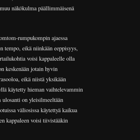
än muu näkökulma päällimmäisenä
aan tomtom-rumpukompin ajaessa
en tempo, eikä niinkään eeppisyys,
tailukohtia voisi kappaleelle olla
on keskenään jotain hyvin
rasooloa, eikä niistä yksikään
evyllä käytetty hieman vaihtelevammin
n
ulosanti on yleisilmeeltään
tuissa väliosissa käytettyä kaikua
en kappaleen voisi tiivistääkin