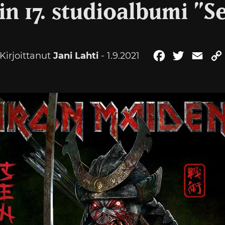
n 17. studioalbumi ”S
Kirjoittanut
Jani Lahti
- 1.9.2021
Facebook
Twitter
Emai