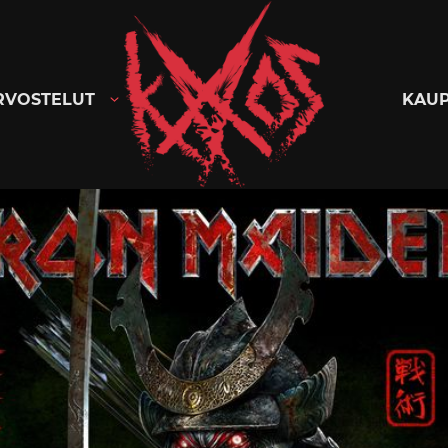
Kaaoszine
RVOSTELUT
KAU