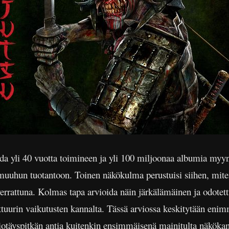
a yli 40 vuotta toimineen ja yli 100 miljoonaa albumia myy
en muuhun tuotantoon. Toinen näkökulma perustuisi siihen, mi
verrattuna. Kolmas tapa arvioida näin järkälämäinen ja odotett
lttuurin vaikutusten kannalta. Tässä arviossa keskitytään e
iotäyspitkän antia kuitenkin ensimmäisenä mainitulta näkökan