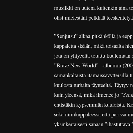
musiikki on uutena kuitenkin aina 
olisi mielestäni pelkkää teeskentely
”Senjutsu” alkaa pitkähköllä ja eep
kappaletta sisään, mikä toisaalta h
jota on yhtyeeltä totuttu kuulemaan 
”Brave New World” -albumin
(200
samankaltaista itämaissävytteisillä t
kuulosta turhalta täytteeltä. Täytyy
kuin yleensä, mikä ilmenee jo ”
Senj
entistäkin kypsemmän kuuloista. Koke
sekä nimikappaleessa että parissa mu
yksinkertaisesti sanaan ”ihastuttava!