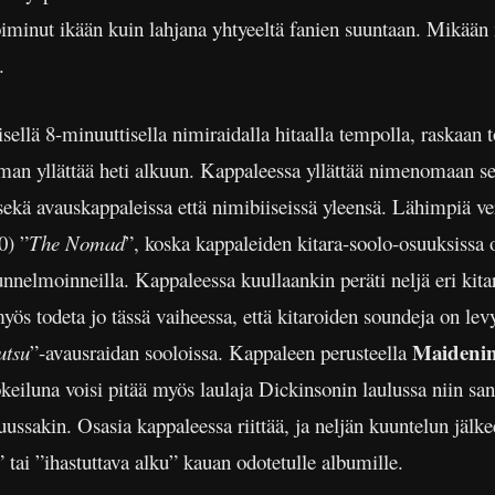
toiminut ikään kuin lahjana yhtyeeltä fanien suuntaan. Mikä
ä.
pisellä 8-minuuttisella nimiraidalla hitaalla tempolla, rask
ieman yllättää heti alkuun. Kappaleessa yllättää nimenomaan s
sekä avauskappaleissa että nimibiiseissä yleensä. Lähimpiä ver
0) ”
The Nomad
”, koska kappaleiden kitara-soolo-osuuksissa 
unnelmoinneilla. Kappaleessa kuullaankin peräti neljä eri kita
 myös todeta jo tässä vaiheessa, että kitaroiden soundeja on l
Maideni
utsu
”-avausraidan sooloissa. Kappaleen perusteella
iluna voisi pitää myös laulaja Dickinsonin laulussa niin sano
ussakin. Osasia kappaleessa riittää, ja neljän kuuntelun jälke
” tai ”ihastuttava alku” kauan odotetulle albumille.