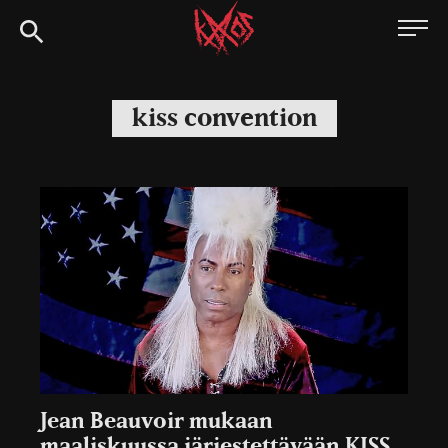
Siirry
Kaaoszine
suoraan
sisältöön
kiss convention
Jean Beauvoir mukaan
maaliskuussa järjestettävään KISS