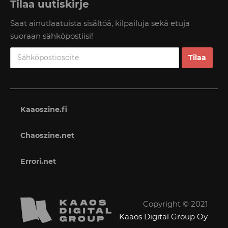
Tilaa uutiskirje
Saat ainutlaatuista sisältöä, kilpailuja sekä etuja
suoraan sähköpostiisi!
Kaaoszine.fi
Chaoszine.net
Errori.net
Copyright © 2021
Kaaos Digital Group Oy