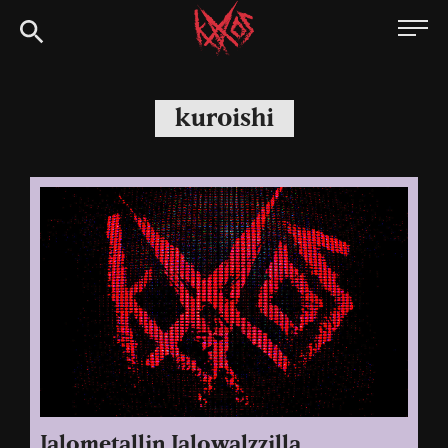
Siirry
Kaaoszine
suoraan
sisältöön
kuroishi
Jalometallin Jalowalzzilla