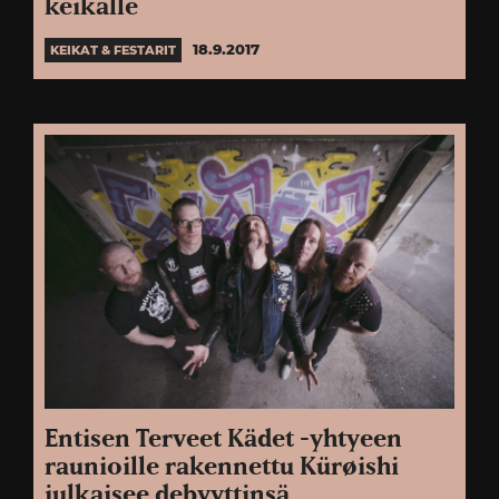
keikalle
18.9.2017
KEIKAT & FESTARIT
Entisen Terveet Kädet -yhtyeen
raunioille rakennettu Kürøishi
julkaisee debyyttinsä