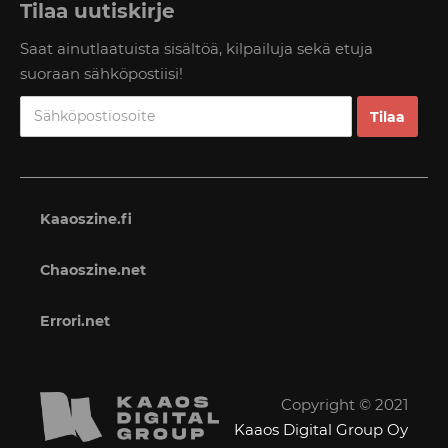
Tilaa uutiskirje
Saat ainutlaatuista sisältöä, kilpailuja sekä etuja
suoraan sähköpostiisi!
Kaaoszine.fi
Chaoszine.net
Errori.net
Copyright © 2021
Kaaos Digital Group Oy