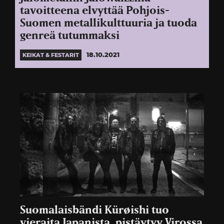
tavoitteena elvyttää Pohjois-
Suomen metallikulttuuria ja tuoda
genreä tutummaksi
18.10.2021
KEIKAT & FESTARIT
Suomalaisbändi Kürøishi tuo
vieraita Japanista, pistäytyy Virossa