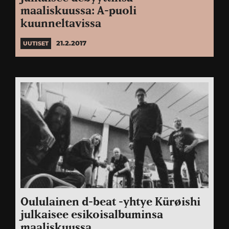
maaliskuussa: A-puoli
kuunneltavissa
21.2.2017
UUTISET
Oululainen d-beat -yhtye Kürøishi
julkaisee esikoisalbuminsa
maaliskuussa