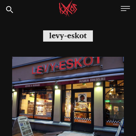
Siirry
Kaaoszine
suoraan
sisältöön
levy-eskot