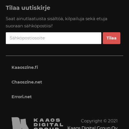
Tilaa uutiskirje
Saat ainutlaatuista sisältöä, kilpailuja sekä etuja
suoraan sähköpostiisi!
Kaaoszine.fi
Chaoszine.net
Errori.net
Copyright © 2021
Kaaos Digital Group Oy