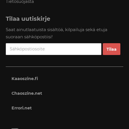
Tietosuojasta
Tilaa uutiskirje
Saat ainutlaatuista sisältöä, kilpailuja sekä etuja
suoraan sähköpostiisi!
Kaaoszine.fi
Chaoszine.net
Errori.net