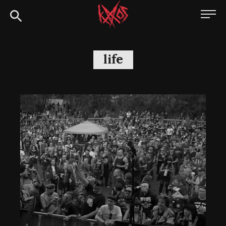
Siirry
Kaaoszine
suoraan
sisältöön
life