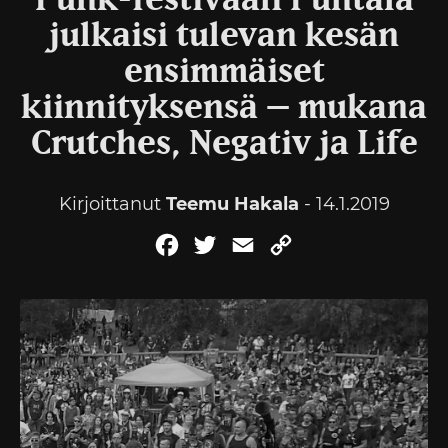
Punk-festivaali Puntala
julkaisi tulevan kesän
ensimmäiset
kiinnityksensä – mukana
Crutches, Negativ ja Life
Kirjoittanut
Teemu Hakala
- 14.1.2019
Facebook
Twitter
Email
Copy
Link