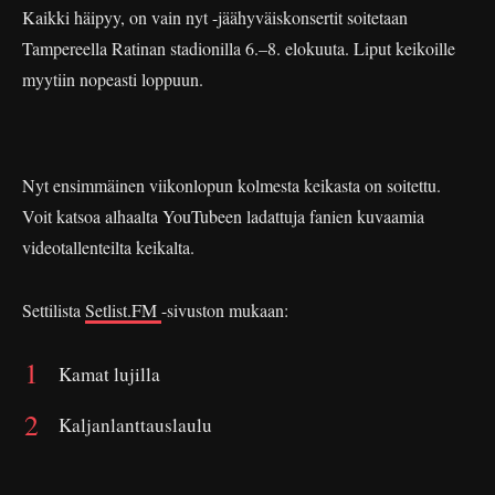
Kaikki häipyy, on vain nyt -jäähyväiskonsertit soitetaan
Tampereella Ratinan stadionilla 6.–8. elokuuta. Liput keikoille
myytiin nopeasti loppuun.
Nyt ensimmäinen viikonlopun kolmesta keikasta on soitettu.
Voit katsoa alhaalta YouTubeen ladattuja fanien kuvaamia
videotallenteilta keikalta.
Settilista
Setlist.FM
-sivuston mukaan:
Kamat lujilla
Kaljanlanttauslaulu
Teen sinusta muusia