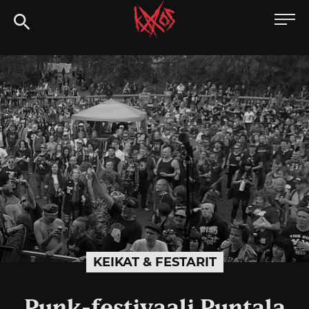
Siirry
Kaaoszine
suoraan
sisältöön
KEIKAT & FESTARIT