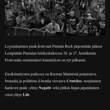
Legendaarinen punk-festivaali Puntala Rock järjestetään jälleen
Lempäälän Puntalan leirikeskuksessa 26. ja 27. heinäkuuta.
Festivaalin ensimmäiset kiinnitykset on nyt julkaistu.
Ensikiinnitysten joukossa on Ruotsin Malmöstä ponnistava,
Crutches
brutaalia ja poliittista d-beattia veivaava
, norjalainen
Negativ
hardcore punk -yhtye
sekä pitkän linjan japanilainen
Life
crust-yhtye
.