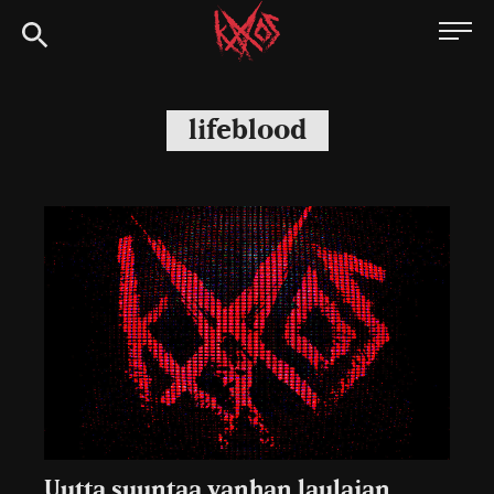
Siirry
Kaaoszine
suoraan
sisältöön
lifeblood
Uutta suuntaa vanhan laulajan