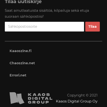
Tilaa uutiskirje
Saat ainutlaatuista sisältöä, kilpailuja sekä etuja
suoraan sähköpostiisi!
Kaaoszine.fi
Chaoszine.net
Errori.net
Copyright © 2021
Kaaos Digital Group Oy