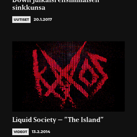
Down julkaisi ensimmäisen
sinkkunsa
20.1.2017
UUTISET
Liquid Society – ”The Island”
13.2.2014
VIDEOT