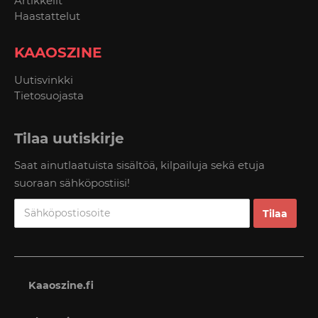
Artikkelit
Haastattelut
KAAOSZINE
Uutisvinkki
Tietosuojasta
Tilaa uutiskirje
Saat ainutlaatuista sisältöä, kilpailuja sekä etuja
suoraan sähköpostiisi!
Kaaoszine.fi