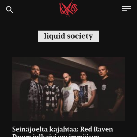
Siirry
Kaaoszine
suoraan
sisältöön
liquid society
Seinäjoelta kajahtaa: Red Raven