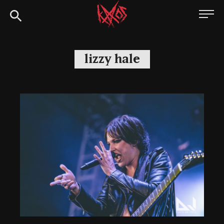
Siirry
Kaaoszine
suoraan
sisältöön
lizzy hale