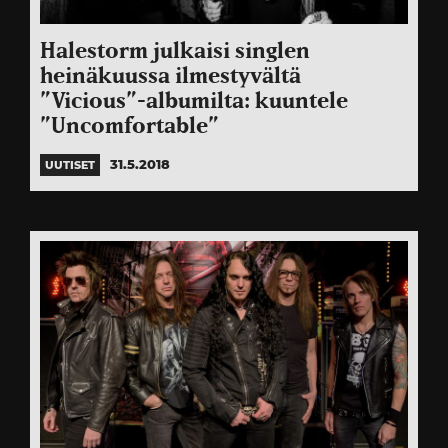
Halestorm julkaisi singlen
heinäkuussa ilmestyvältä
”Vicious”-albumilta: kuuntele
”Uncomfortable”
31.5.2018
UUTISET