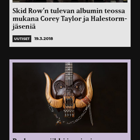
Skid Row’n tulevan albumin teossa
mukana Corey Taylor ja Halestorm-
jäseniä
19.3.2018
UUTISET