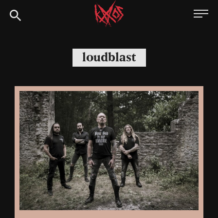
Siirry
Kaaoszine
suoraan
sisältöön
loudblast