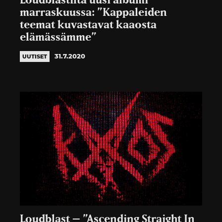
Loudblastilta uusi albumi
marraskuussa: ”Kappaleiden
teemat kuvastavat kaaosta
elämässämme”
31.7.2020
UUTISET
Loudblast – ”Ascending Straight In