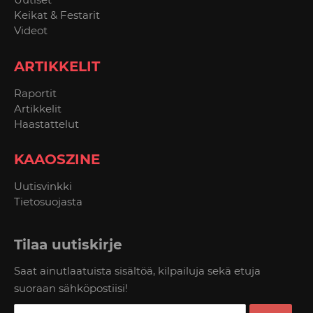
Keikat & Festarit
Videot
ARTIKKELIT
Raportit
Artikkelit
Haastattelut
KAAOSZINE
Uutisvinkki
Tietosuojasta
Tilaa uutiskirje
Saat ainutlaatuista sisältöä, kilpailuja sekä etuja
suoraan sähköpostiisi!