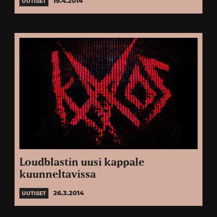
19.4.2014
UUTISET
Loudblastin uusi kappale
kuunneltavissa
26.3.2014
UUTISET