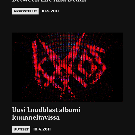
10.5.2011
ARVOSTELUT
Uusi Loudblast albumi
kuunneltavissa
18.4.2011
UUTISET